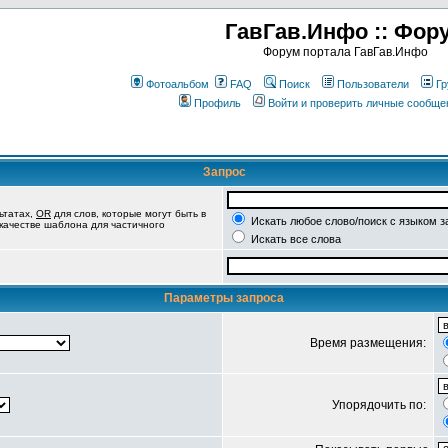
ГавГав.Инфо :: Фор
Форум портала ГавГав.Инфо
Фотоальбом
FAQ
Поиск
Пользователи
Гр
Профиль
Войти и проверить личные сообще
Запрос
ьтатах,
OR
для слов, которые могут быть в
Искать любое слово/поиск с языком з
 качестве шаблона для частичного
Искать все слова
Параметры запроса
Время размещения:
Упорядочить по: