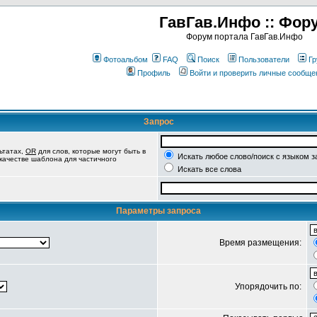
ГавГав.Инфо :: Фор
Форум портала ГавГав.Инфо
Фотоальбом
FAQ
Поиск
Пользователи
Гр
Профиль
Войти и проверить личные сообще
Запрос
ьтатах,
OR
для слов, которые могут быть в
Искать любое слово/поиск с языком з
 качестве шаблона для частичного
Искать все слова
Параметры запроса
Время размещения:
Упорядочить по: