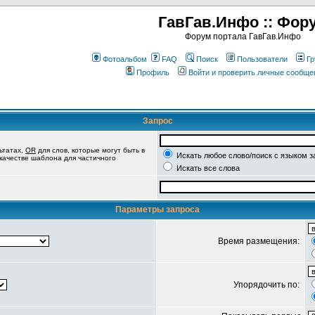
ГавГав.Инфо :: Фор
Форум портала ГавГав.Инфо
Фотоальбом
FAQ
Поиск
Пользователи
Гр
Профиль
Войти и проверить личные сообще
Запрос
ьтатах,
OR
для слов, которые могут быть в
Искать любое слово/поиск с языком з
 качестве шаблона для частичного
Искать все слова
Параметры запроса
Время размещения:
Упорядочить по: