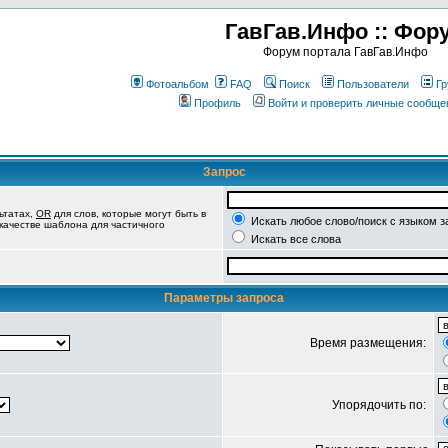
ГавГав.Инфо :: Фор
Форум портала ГавГав.Инфо
Фотоальбом
FAQ
Поиск
Пользователи
Гр
Профиль
Войти и проверить личные сообще
Запрос
ьтатах,
OR
для слов, которые могут быть в
Искать любое слово/поиск с языком з
 качестве шаблона для частичного
Искать все слова
Параметры запроса
Время размещения:
Упорядочить по: