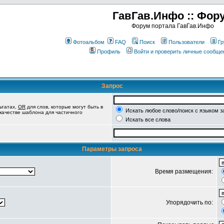
ГавГав.Инфо :: Фор
Форум портала ГавГав.Инфо
Фотоальбом
FAQ
Поиск
Пользователи
Гр
Профиль
Войти и проверить личные сообще
Запрос
ьтатах,
OR
для слов, которые могут быть в
Искать любое слово/поиск с языком з
 качестве шаблона для частичного
Искать все слова
Параметры запроса
Время размещения:
Упорядочить по: