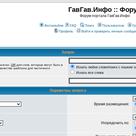
ГавГав.Инфо :: Фор
Форум портала ГавГав.Инфо
Фотоальбом
FAQ
Поиск
Пользователи
Гр
Профиль
Войти и проверить личные сообще
Запрос
ьтатах,
OR
для слов, которые могут быть в
Искать любое слово/поиск с языком з
 качестве шаблона для частичного
Искать все слова
Параметры запроса
Время размещения:
Упорядочить по: