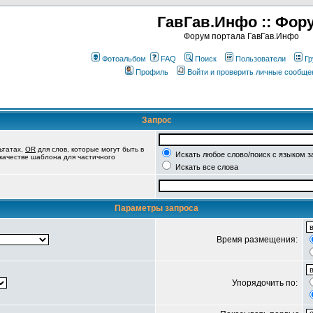
ГавГав.Инфо :: Фор
Форум портала ГавГав.Инфо
Фотоальбом
FAQ
Поиск
Пользователи
Гр
Профиль
Войти и проверить личные сообще
Запрос
ьтатах,
OR
для слов, которые могут быть в
Искать любое слово/поиск с языком з
 качестве шаблона для частичного
Искать все слова
Параметры запроса
Время размещения:
Упорядочить по: