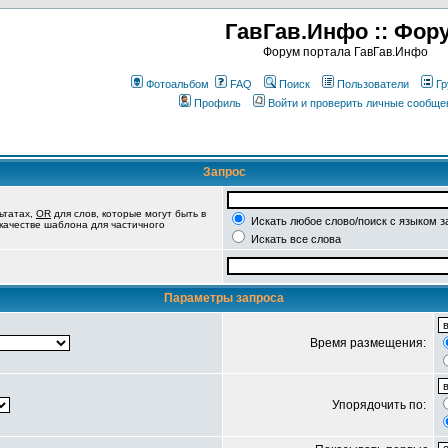
ГавГав.Инфо :: Фор
Форум портала ГавГав.Инфо
Фотоальбом
FAQ
Поиск
Пользователи
Гр
Профиль
Войти и проверить личные сообще
Запрос
ьтатах,
OR
для слов, которые могут быть в
Искать любое слово/поиск с языком з
 качестве шаблона для частичного
Искать все слова
Параметры запроса
Время размещения:
Упорядочить по: