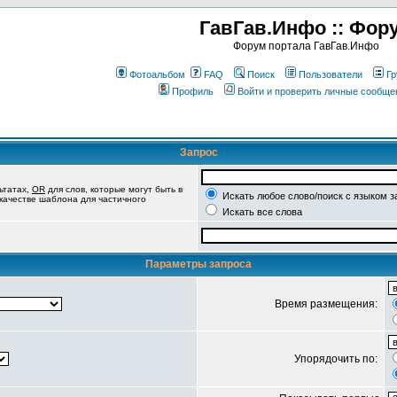
ГавГав.Инфо :: Фор
Форум портала ГавГав.Инфо
Фотоальбом
FAQ
Поиск
Пользователи
Гр
Профиль
Войти и проверить личные сообще
Запрос
ьтатах,
OR
для слов, которые могут быть в
Искать любое слово/поиск с языком з
 качестве шаблона для частичного
Искать все слова
Параметры запроса
Время размещения:
Упорядочить по: