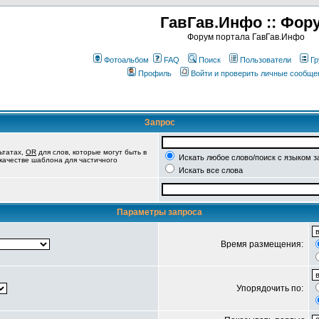
ГавГав.Инфо :: Фор
Форум портала ГавГав.Инфо
Фотоальбом
FAQ
Поиск
Пользователи
Гр
Профиль
Войти и проверить личные сообще
Запрос
ьтатах,
OR
для слов, которые могут быть в
Искать любое слово/поиск с языком з
 качестве шаблона для частичного
Искать все слова
Параметры запроса
Время размещения:
Упорядочить по: