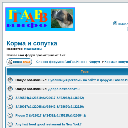
Фотоа
Корма и сопутка
Модератор:
Модераторы
Сейчас этот форум просматривают: Нет
Список форумов ГавГав.Инфо :: Форум
->
Корма и сопут
Темы
Общее объявление:
Публикация рекламы на сайте и форуме ГавГав.
Общее объявление:
Добро пожаловать!
&#26524;&#21619;&#29017;&#22068;&#36942;
&#29017;&#22068;&#36942;&#28670;&#22120;
Ploom X &#29017;&#24392;&#35215;&#26684;&
Any fast food good restaurant In New York?