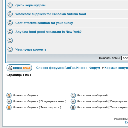
сухой корм нутрам
Wholesale suppliers for Canadian Nutram food
Cost-effective solution for your husky
Any fast food good restaurant In New York?
Чем лучше кормить
Показать темы:
Список форумов ГавГав.Инфо :: Форум
->
Корма и сопут
Страница
1
из
1
Новые сообщения
Нет новых сообщений
Новые сообщения [ Популярная тема ]
Нет новых сообщений [ Популярная 
Новые сообщения [ Тема закрыта ]
Нет новых сообщений [ Тема закрыта
Powered by
Ру