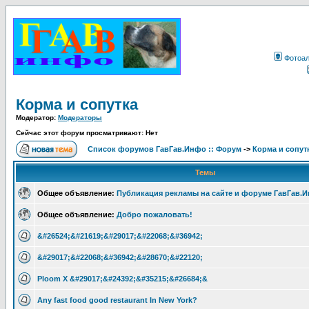
Фотоа
Корма и сопутка
Модератор:
Модераторы
Сейчас этот форум просматривают: Нет
Список форумов ГавГав.Инфо :: Форум
->
Корма и сопут
Темы
Общее объявление:
Публикация рекламы на сайте и форуме ГавГав.
Общее объявление:
Добро пожаловать!
&#26524;&#21619;&#29017;&#22068;&#36942;
&#29017;&#22068;&#36942;&#28670;&#22120;
Ploom X &#29017;&#24392;&#35215;&#26684;&
Any fast food good restaurant In New York?