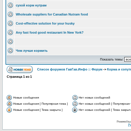
сухой корм нутрам
Wholesale suppliers for Canadian Nutram food
Cost-effective solution for your husky
Any fast food good restaurant In New York?
Чем лучше кормить
Показать темы:
Список форумов ГавГав.Инфо :: Форум
->
Корма и сопут
Страница
1
из
1
Новые сообщения
Нет новых сообщений
Новые сообщения [ Популярная тема ]
Нет новых сообщений [ Популярная 
Новые сообщения [ Тема закрыта ]
Нет новых сообщений [ Тема закрыта
Powered by
Ру