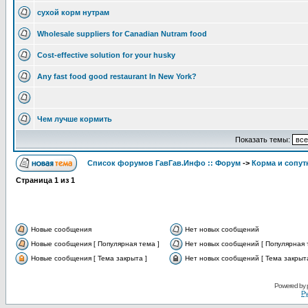
сухой корм нутрам
Wholesale suppliers for Canadian Nutram food
Cost-effective solution for your husky
Any fast food good restaurant In New York?
Чем лучше кормить
Показать темы:
Список форумов ГавГав.Инфо :: Форум
->
Корма и сопут
Страница
1
из
1
Новые сообщения
Нет новых сообщений
Новые сообщения [ Популярная тема ]
Нет новых сообщений [ Популярная 
Новые сообщения [ Тема закрыта ]
Нет новых сообщений [ Тема закрыта
Powered by
Ру