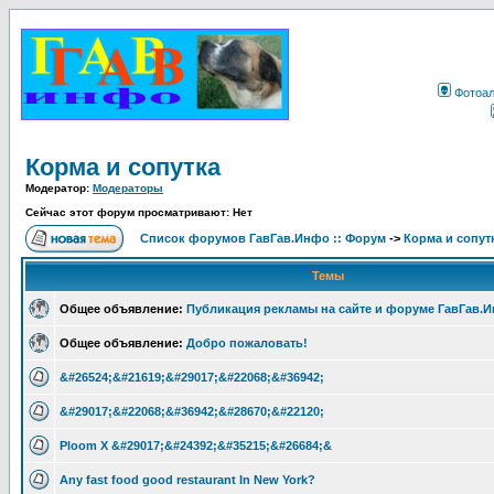
Фотоа
Корма и сопутка
Модератор:
Модераторы
Сейчас этот форум просматривают: Нет
Список форумов ГавГав.Инфо :: Форум
->
Корма и сопут
Темы
Общее объявление:
Публикация рекламы на сайте и форуме ГавГав.
Общее объявление:
Добро пожаловать!
&#26524;&#21619;&#29017;&#22068;&#36942;
&#29017;&#22068;&#36942;&#28670;&#22120;
Ploom X &#29017;&#24392;&#35215;&#26684;&
Any fast food good restaurant In New York?