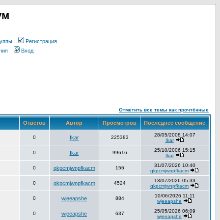
ум
уппы
Регистрация
ния
Вход
Отметить все темы как прочтённые
Ответов
Автор
Просмотров
Последнее сообщение
28/05/2008 14:07
0
Ikar
225383
Ikar
25/10/2006 15:15
0
Ikar
99616
Ikar
31/07/2026 10:40
0
qkpcmjwnpfkacm
156
qkpcmjwnpfkacm
13/07/2026 05:33
0
qkpcmjwnpfkacm
4524
qkpcmjwnpfkacm
10/06/2026 11:11
0
wjeeapshe
884
wjeeapshe
25/05/2026 06:09
0
wjeeapshe
637
wjeeapshe