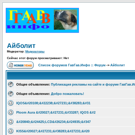
Айболит
Модератор:
Модераторы
Сейчас этот форум просматривают: Нет
Список форумов ГавГав.Инфо :: Форум
->
Айболит
Общее объявление:
Публикация рекламы на сайте и форуме ГавГав.
Общее объявление:
Добро пожаловать!
IQOS&#20108;&#22238;&#27231;&#38283;&#31
Ploom Aura &#20027;&#27231;&#33287; IQOS &#2
&#20840;&#24425;LCD&#26234;&#24935;&#347
KISS&#20027;&#27231;&#38283;&#27231;&#20