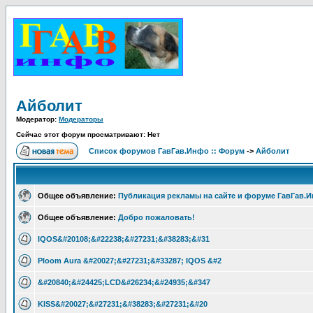
Айболит
Модератор:
Модераторы
Сейчас этот форум просматривают: Нет
Список форумов ГавГав.Инфо :: Форум
->
Айболит
Общее объявление:
Публикация рекламы на сайте и форуме ГавГав.
Общее объявление:
Добро пожаловать!
IQOS&#20108;&#22238;&#27231;&#38283;&#31
Ploom Aura &#20027;&#27231;&#33287; IQOS &#2
&#20840;&#24425;LCD&#26234;&#24935;&#347
KISS&#20027;&#27231;&#38283;&#27231;&#20