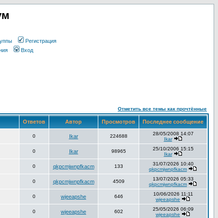
ум
уппы
Регистрация
ния
Вход
Отметить все темы как прочтённые
Ответов
Автор
Просмотров
Последнее сообщение
28/05/2008 14:07
0
Ikar
224688
Ikar
25/10/2006 15:15
0
Ikar
98965
Ikar
31/07/2026 10:40
0
qkpcmjwnpfkacm
133
qkpcmjwnpfkacm
13/07/2026 05:33
0
qkpcmjwnpfkacm
4509
qkpcmjwnpfkacm
10/06/2026 11:11
0
wjeeapshe
646
wjeeapshe
25/05/2026 06:09
0
wjeeapshe
602
wjeeapshe