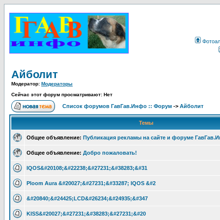
Фотоа
Айболит
Модератор:
Модераторы
Сейчас этот форум просматривают: Нет
Список форумов ГавГав.Инфо :: Форум
->
Айболит
Темы
Общее объявление:
Публикация рекламы на сайте и форуме ГавГав.
Общее объявление:
Добро пожаловать!
IQOS&#20108;&#22238;&#27231;&#38283;&#31
Ploom Aura &#20027;&#27231;&#33287; IQOS &#2
&#20840;&#24425;LCD&#26234;&#24935;&#347
KISS&#20027;&#27231;&#38283;&#27231;&#20