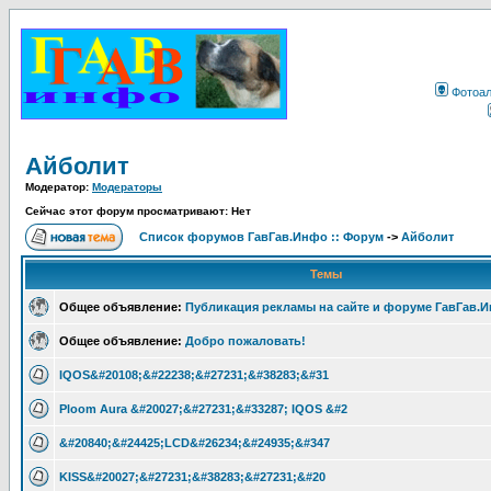
Фотоа
Айболит
Модератор:
Модераторы
Сейчас этот форум просматривают: Нет
Список форумов ГавГав.Инфо :: Форум
->
Айболит
Темы
Общее объявление:
Публикация рекламы на сайте и форуме ГавГав.
Общее объявление:
Добро пожаловать!
IQOS&#20108;&#22238;&#27231;&#38283;&#31
Ploom Aura &#20027;&#27231;&#33287; IQOS &#2
&#20840;&#24425;LCD&#26234;&#24935;&#347
KISS&#20027;&#27231;&#38283;&#27231;&#20