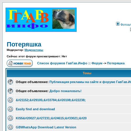
Фотоа
Потеряшка
Модератор:
Модераторы
Сейчас этот форум просматривают: Нет
Список форумов ГавГав.Инфо :: Форум
->
Потеряшка
Темы
Общее объявление:
Публикация рекламы на сайте и форуме ГавГав.
Общее объявление:
Добро пожаловать!
&#21152;&#29105;&#33784;&#20108;&#22238;
Easily find and download
KIS5&#20027;&#27231;&#24615;&#33021;&#20
GBWhatsApp Download Latest Version