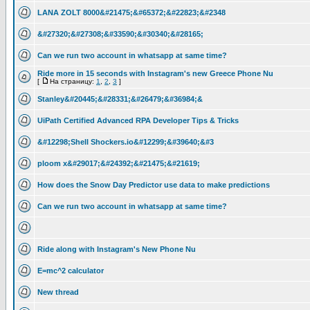
LANA ZOLT 8000&#21475;&#65372;&#22823;&#2348
&#27320;&#27308;&#33590;&#30340;&#28165;
Can we run two account in whatsapp at same time?
Ride more in 15 seconds with Instagram's new Greece Phone Nu
[
На страницу:
1
,
2
,
3
]
Stanley&#20445;&#28331;&#26479;&#36984;&
UiPath Certified Advanced RPA Developer Tips & Tricks
&#12298;Shell Shockers.io&#12299;&#39640;&#3
ploom x&#29017;&#24392;&#21475;&#21619;
How does the Snow Day Predictor use data to make predictions
Can we run two account in whatsapp at same time?
Ride along with Instagram's New Phone Nu
E=mc^2 calculator
New thread