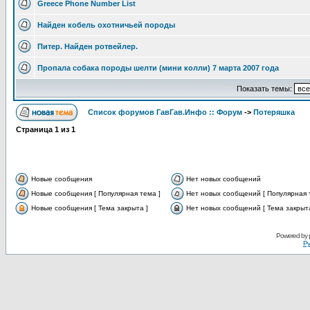
Greece Phone Number List
Найден кобель охотничьей породы
Питер. Найден ротвейлер.
Пропала собака породы шелти (мини колли) 7 марта 2007 года
Показать темы:
Список форумов ГавГав.Инфо :: Форум
->
Потеряшка
Страница
1
из
1
Новые сообщения
Нет новых сообщений
Новые сообщения [ Популярная тема ]
Нет новых сообщений [ Популярная 
Новые сообщения [ Тема закрыта ]
Нет новых сообщений [ Тема закрыта
Powered by
Ру