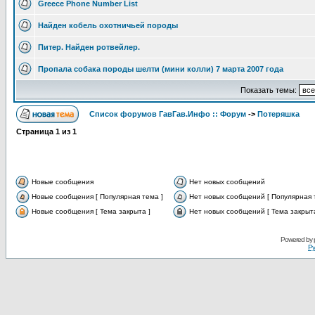
Greece Phone Number List
Найден кобель охотничьей породы
Питер. Найден ротвейлер.
Пропала собака породы шелти (мини колли) 7 марта 2007 года
Показать темы:
Список форумов ГавГав.Инфо :: Форум
->
Потеряшка
Страница
1
из
1
Новые сообщения
Нет новых сообщений
Новые сообщения [ Популярная тема ]
Нет новых сообщений [ Популярная 
Новые сообщения [ Тема закрыта ]
Нет новых сообщений [ Тема закрыта
Powered by
Ру