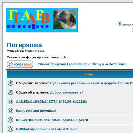
Фотоа
Потеряшка
Модератор:
Модераторы
Сейчас этот форум просматривают: Нет
Список форумов ГавГав.Инфо :: Форум
->
Потеряшка
Темы
Общее объявление:
Публикация рекламы на сайте и форуме ГавГав.
Общее объявление:
Добро пожаловать!
&#21152;&#29105;&#33784;&#20108;&#22238;
Easily find and download
KIS5&#20027;&#27231;&#24615;&#33021;&#20
GBWhatsApp Download Latest Version