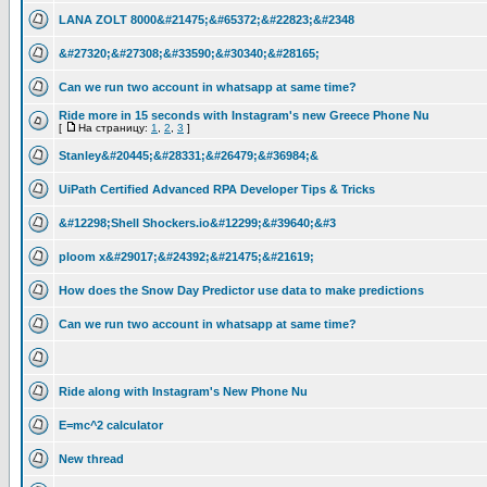
LANA ZOLT 8000&#21475;&#65372;&#22823;&#2348
&#27320;&#27308;&#33590;&#30340;&#28165;
Can we run two account in whatsapp at same time?
Ride more in 15 seconds with Instagram's new Greece Phone Nu
[
На страницу:
1
,
2
,
3
]
Stanley&#20445;&#28331;&#26479;&#36984;&
UiPath Certified Advanced RPA Developer Tips & Tricks
&#12298;Shell Shockers.io&#12299;&#39640;&#3
ploom x&#29017;&#24392;&#21475;&#21619;
How does the Snow Day Predictor use data to make predictions
Can we run two account in whatsapp at same time?
Ride along with Instagram's New Phone Nu
E=mc^2 calculator
New thread