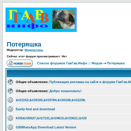
Потеряшка
Модератор:
Модераторы
Сейчас этот форум просматривают: Нет
Список форумов ГавГав.Инфо :: Форум
->
Потеряшка
Общее объявление:
Публикация рекламы на сайте и форуме ГавГав.
Общее объявление:
Добро пожаловать!
&#21152;&#29105;&#33784;&#20108;&#22238;
Easily find and download
KIS5&#20027;&#27231;&#24615;&#33021;&#20
GBWhatsApp Download Latest Version