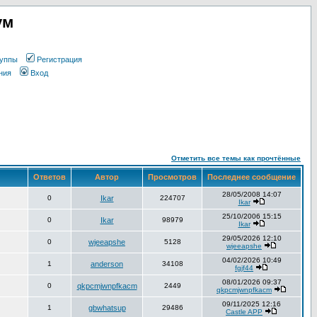
ум
уппы
Регистрация
ния
Вход
Отметить все темы как прочтённые
Ответов
Автор
Просмотров
Последнее сообщение
28/05/2008 14:07
0
Ikar
224707
Ikar
25/10/2006 15:15
0
Ikar
98979
Ikar
29/05/2026 12:10
0
wjeeapshe
5128
wjeeapshe
04/02/2026 10:49
1
anderson
34108
fgjf44
08/01/2026 09:37
0
qkpcmjwnpfkacm
2449
qkpcmjwnpfkacm
09/11/2025 12:16
1
gbwhatsup
29486
Castle APP