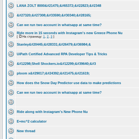
LANA ZOLT 8000&#21475;&#65372;&#22823;&#2348
&#27320;&#27308;&#33590;&#30340;&#28165;
Can we run two account in whatsapp at same time?
Ride more in 15 seconds with Instagram's new Greece Phone Nu
[
На страницу:
1
,
2
,
3
]
Stanley&#20445;&#28331;&#26479;&#36984;&
UiPath Certified Advanced RPA Developer Tips & Tricks
&#12298;Shell Shockers.io&#12299;&#39640;&#3
ploom x&#29017;&#24392;&#21475;&#21619;
How does the Snow Day Predictor use data to make predictions
Can we run two account in whatsapp at same time?
Ride along with Instagram's New Phone Nu
E=mc^2 calculator
New thread