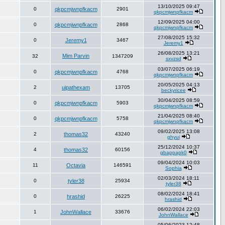
13/10/2025 09:47
0
qkpcmjwnpfkacm
2901
qkpcmjwnpfkacm
12/09/2025 04:00
0
qkpcmjwnpfkacm
2868
qkpcmjwnpfkacm
27/08/2025 15:32
0
Jeremy1
3467
Jeremy1
26/08/2025 13:21
Mim Parvin
32
1347209
sxvzsd
03/07/2025 06:19
0
qkpcmjwnpfkacm
4768
qkpcmjwnpfkacm
20/05/2025 04:13
2
uipathexam
13705
beckyricee
30/04/2025 08:59
0
qkpcmjwnpfkacm
5903
qkpcmjwnpfkacm
21/04/2025 08:40
0
qkpcmjwnpfkacm
5758
qkpcmjwnpfkacm
09/02/2025 13:08
2
thomas32
43240
ghyui
25/12/2024 10:37
4
thomas32
60156
gbappapk0
09/04/2024 10:03
11
Octavia
146591
Sophia
02/03/2024 18:11
0
tyler38
25934
tyler38
08/02/2024 18:41
0
hrashid
26225
hrashid
06/02/2024 22:03
1
JohnWallace
33676
JohnWallace
05/06/2023 12:48