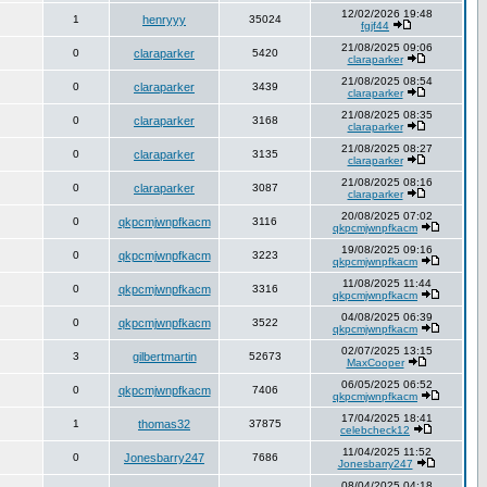
12/02/2026 19:48
1
henryyy
35024
fgjf44
21/08/2025 09:06
0
claraparker
5420
claraparker
21/08/2025 08:54
0
claraparker
3439
claraparker
21/08/2025 08:35
0
claraparker
3168
claraparker
21/08/2025 08:27
0
claraparker
3135
claraparker
21/08/2025 08:16
0
claraparker
3087
claraparker
20/08/2025 07:02
0
qkpcmjwnpfkacm
3116
qkpcmjwnpfkacm
19/08/2025 09:16
0
qkpcmjwnpfkacm
3223
qkpcmjwnpfkacm
11/08/2025 11:44
0
qkpcmjwnpfkacm
3316
qkpcmjwnpfkacm
04/08/2025 06:39
0
qkpcmjwnpfkacm
3522
qkpcmjwnpfkacm
02/07/2025 13:15
3
gilbertmartin
52673
MaxCooper
06/05/2025 06:52
0
qkpcmjwnpfkacm
7406
qkpcmjwnpfkacm
17/04/2025 18:41
1
thomas32
37875
celebcheck12
11/04/2025 11:52
0
Jonesbarry247
7686
Jonesbarry247
08/04/2025 04:18