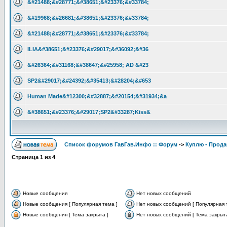
&#21488;&#28771;&#38651;&#23376;&#33784;
&#19968;&#26681;&#38651;&#23376;&#33784;
&#21488;&#28771;&#38651;&#23376;&#33784;
ILIA&#38651;&#23376;&#29017;&#36092;&#36
&#26364;&#31168;&#38647;&#25958; AD &#23
SP2&#29017;&#24392;&#35413;&#28204;&#653
Human Made&#12300;&#32887;&#20154;&#31934;&a
&#38651;&#23376;&#29017;SP2&#33287;Kiss&
Список форумов ГавГав.Инфо :: Форум
->
Куплю - Прода
Страница
1
из
4
Новые сообщения
Нет новых сообщений
Новые сообщения [ Популярная тема ]
Нет новых сообщений [ Популярная 
Новые сообщения [ Тема закрыта ]
Нет новых сообщений [ Тема закрыта