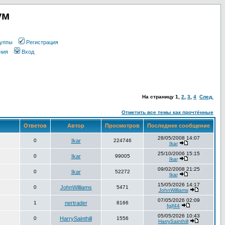
ум
уппы
Регистрация
ния
Вход
На страницу
1
,
2
,
3
,
4
След.
Отметить все темы как прочтённые
Ответов
Автор
Просмотров
Последнее сообщение
28/05/2008 14:07
0
Ikar
224746
Ikar
25/10/2006 15:15
0
Ikar
99005
Ikar
09/02/2008 21:25
0
Ikar
52272
Ikar
15/05/2026 14:17
0
JohnWilliams
5471
JohnWilliams
07/05/2026 02:09
1
nertrader
8166
fgjf44
05/05/2026 10:43
0
HarrySainthill
1556
HarrySainthill