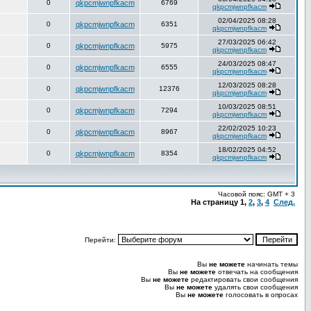
0
qkpcmjwnpfkacm
6769
qkpcmjwnpfkacm
02/04/2025 08:28
0
qkpcmjwnpfkacm
6351
qkpcmjwnpfkacm
27/03/2025 06:42
0
qkpcmjwnpfkacm
5975
qkpcmjwnpfkacm
24/03/2025 08:47
0
qkpcmjwnpfkacm
6555
qkpcmjwnpfkacm
12/03/2025 08:28
0
qkpcmjwnpfkacm
12376
qkpcmjwnpfkacm
10/03/2025 08:51
0
qkpcmjwnpfkacm
7294
qkpcmjwnpfkacm
22/02/2025 10:23
0
qkpcmjwnpfkacm
8967
qkpcmjwnpfkacm
18/02/2025 04:52
0
qkpcmjwnpfkacm
8354
qkpcmjwnpfkacm
Часовой пояс: GMT + 3
На страницу
1
,
2
,
3
,
4
След.
Перейти:
Вы
не можете
начинать темы
Вы
не можете
отвечать на сообщения
Вы
не можете
редактировать свои сообщения
Вы
не можете
удалять свои сообщения
Вы
не можете
голосовать в опросах