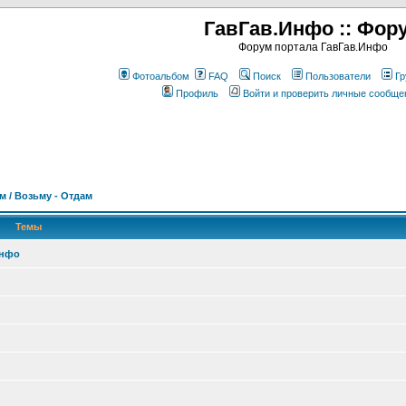
ГавГав.Инфо :: Фор
Форум портала ГавГав.Инфо
Фотоальбом
FAQ
Поиск
Пользователи
Гр
Профиль
Войти и проверить личные сообще
м / Возьму - Отдам
Темы
Инфо