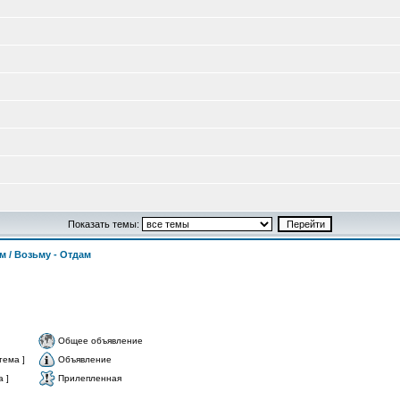
Показать темы:
м / Возьму - Отдам
Общее объявление
тема ]
Объявление
 ]
Прилепленная