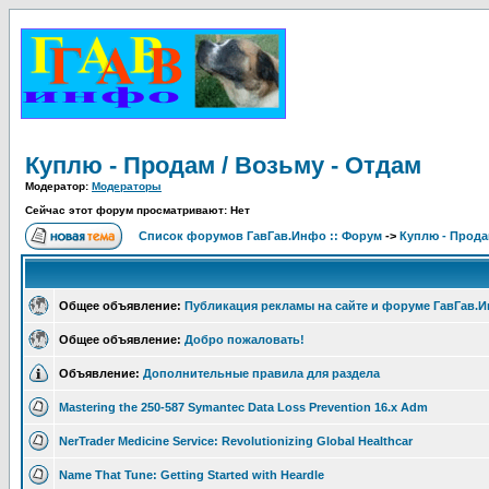
Куплю - Продам / Возьму - Отдам
Модератор:
Модераторы
Сейчас этот форум просматривают: Нет
Список форумов ГавГав.Инфо :: Форум
->
Куплю - Прода
Общее объявление:
Публикация рекламы на сайте и форуме ГавГав.
Общее объявление:
Добро пожаловать!
Объявление:
Дополнительные правила для раздела
Mastering the 250-587 Symantec Data Loss Prevention 16.x Adm
NerTrader Medicine Service: Revolutionizing Global Healthcar
Name That Tune: Getting Started with Heardle