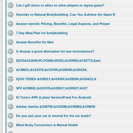
Can I gift items or skins to other players in sigma game?
Steroids vs Natural Bodybuilding: Can You Achieve the Same R
Anavar steroid: Pricing, Benefits, Legal Aspects, and Proper
7 Day Meal Plan for bodybuilding
Anavar Benefits for Men
Is Anavar a good alternative for low testosterone?
IQOS&#21644;PLOOM&#20351;&#29992;&#32773;&am
&#38651;&#23376;&#33784;&#26049;&#20154;
IQOS TEREA &#29017;&#24392;&#29256;&#26412;&
SP2 &#38651;&#23376;&#29017;&#20027;&#27
Kl Tutors APK (Latest Version/Free) For Android
Adidas Samba &#38795;&#33298;&#36969;&#39636
Do you put your car in neutral for the car wash?
Mind-Body Connection & Mental Health