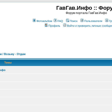
ГавГав.Инфо :: Фор
Форум портала ГавГав.Инфо
Фотоальбом
FAQ
Поиск
Пользователи
Гр
Профиль
Войти и проверить личные сообще
м / Возьму - Отдам
Темы
Инфо