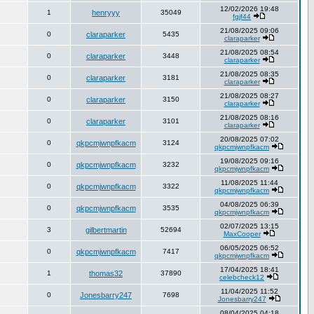
12/02/2026 19:48
1
henryyy
35049
fgjf44
21/08/2025 09:06
0
claraparker
5435
claraparker
21/08/2025 08:54
0
claraparker
3448
claraparker
21/08/2025 08:35
0
claraparker
3181
claraparker
21/08/2025 08:27
0
claraparker
3150
claraparker
21/08/2025 08:16
0
claraparker
3101
claraparker
20/08/2025 07:02
0
qkpcmjwnpfkacm
3124
qkpcmjwnpfkacm
19/08/2025 09:16
0
qkpcmjwnpfkacm
3232
qkpcmjwnpfkacm
11/08/2025 11:44
0
qkpcmjwnpfkacm
3322
qkpcmjwnpfkacm
04/08/2025 06:39
0
qkpcmjwnpfkacm
3535
qkpcmjwnpfkacm
02/07/2025 13:15
3
gilbertmartin
52694
MaxCooper
06/05/2025 06:52
0
qkpcmjwnpfkacm
7417
qkpcmjwnpfkacm
17/04/2025 18:41
1
thomas32
37890
celebcheck12
11/04/2025 11:52
0
Jonesbarry247
7698
Jonesbarry247
08/04/2025 04:18