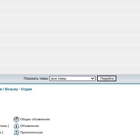
Показать темы:
м / Возьму - Отдам
Общее объявление
тема ]
Объявление
 ]
Прилепленная