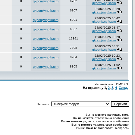
0
qkpcmjwnpfkacm
6782
qkpcmjwnpfkacm
02/04/2025 08:28
0
qkpcmjwnpfkacm
6367
qkpcmjwnpfkacm
27/03/2025 06:42
0
qkpcmjwnpfkacm
5991
qkpcmjwnpfkacm
24/03/2025 08:47
0
qkpcmjwnpfkacm
6567
qkpcmjwnpfkacm
12/03/2025 08:28
0
qkpcmjwnpfkacm
12391
qkpcmjwnpfkacm
10/03/2025 08:51
0
qkpcmjwnpfkacm
7308
qkpcmjwnpfkacm
22/02/2025 10:23
0
qkpcmjwnpfkacm
8984
qkpcmjwnpfkacm
18/02/2025 04:52
0
qkpcmjwnpfkacm
8365
qkpcmjwnpfkacm
Часовой пояс: GMT + 3
На страницу
1
,
2
,
3
,
4
След.
Перейти:
Вы
не можете
начинать темы
Вы
не можете
отвечать на сообщения
Вы
не можете
редактировать свои сообщения
Вы
не можете
удалять свои сообщения
Вы
не можете
голосовать в опросах