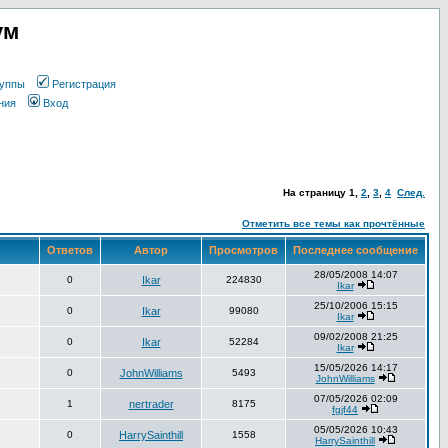
ум
уппы
Регистрация
ния
Вход
На страницу
1
,
2
,
3
,
4
След.
Отметить все темы как прочтённые
Ответов
Автор
Просмотров
Последнее сообщение
28/05/2008 14:07
0
Ikar
224830
Ikar
25/10/2006 15:15
0
Ikar
99080
Ikar
09/02/2008 21:25
0
Ikar
52284
Ikar
15/05/2026 14:17
0
JohnWilliams
5493
JohnWilliams
07/05/2026 02:09
1
nertrader
8175
fgjf44
05/05/2026 10:43
0
HarrySainthill
1558
HarrySainthill