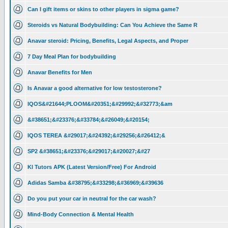
Can I gift items or skins to other players in sigma game?
Steroids vs Natural Bodybuilding: Can You Achieve the Same R
Anavar steroid: Pricing, Benefits, Legal Aspects, and Proper
7 Day Meal Plan for bodybuilding
Anavar Benefits for Men
Is Anavar a good alternative for low testosterone?
IQOS&#21644;PLOOM&#20351;&#29992;&#32773;&am
&#38651;&#23376;&#33784;&#26049;&#20154;
IQOS TEREA &#29017;&#24392;&#29256;&#26412;&
SP2 &#38651;&#23376;&#29017;&#20027;&#27
Kl Tutors APK (Latest Version/Free) For Android
Adidas Samba &#38795;&#33298;&#36969;&#39636
Do you put your car in neutral for the car wash?
Mind-Body Connection & Mental Health