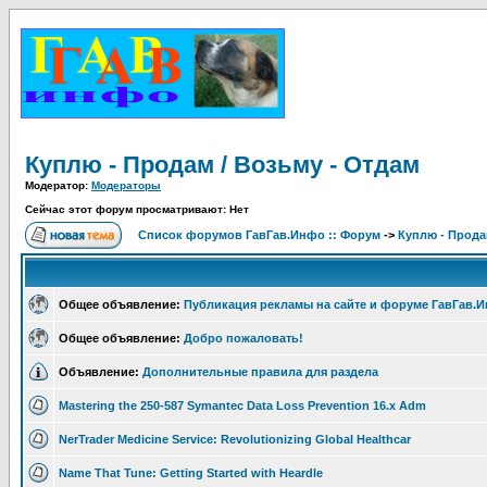
Куплю - Продам / Возьму - Отдам
Модератор:
Модераторы
Сейчас этот форум просматривают: Нет
Список форумов ГавГав.Инфо :: Форум
->
Куплю - Прода
Общее объявление:
Публикация рекламы на сайте и форуме ГавГав.
Общее объявление:
Добро пожаловать!
Объявление:
Дополнительные правила для раздела
Mastering the 250-587 Symantec Data Loss Prevention 16.x Adm
NerTrader Medicine Service: Revolutionizing Global Healthcar
Name That Tune: Getting Started with Heardle