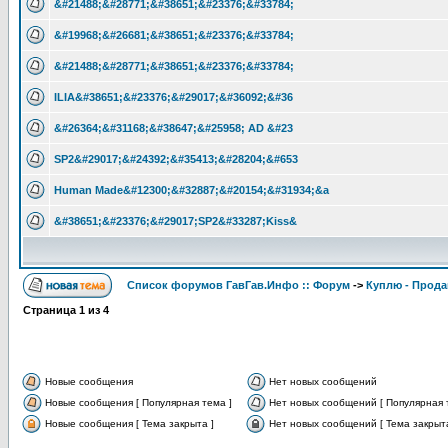
&#21488;&#28771;&#38651;&#23376;&#33784;
&#19968;&#26681;&#38651;&#23376;&#33784;
&#21488;&#28771;&#38651;&#23376;&#33784;
ILIA&#38651;&#23376;&#29017;&#36092;&#36
&#26364;&#31168;&#38647;&#25958; AD &#23
SP2&#29017;&#24392;&#35413;&#28204;&#653
Human Made&#12300;&#32887;&#20154;&#31934;&a
&#38651;&#23376;&#29017;SP2&#33287;Kiss&
Список форумов ГавГав.Инфо :: Форум
->
Куплю - Прода
Страница
1
из
4
Новые сообщения
Нет новых сообщений
Новые сообщения [ Популярная тема ]
Нет новых сообщений [ Популярная 
Новые сообщения [ Тема закрыта ]
Нет новых сообщений [ Тема закрыта