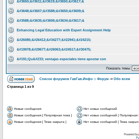
&#3650;&#3611;&#3619;&#3650;&#3617;&
&#3648;&#3607;&#3588;&#3650;&#3609;&
&#3588;&#3635;&#3606;&#3634;&#3617;&
Enhancing Legal Education with Expert Assignment Help
&#26085;&#26412;&#34277;&#22941;&#24215;
&#19978;&#29677;&#26063;&#24517;&#30475;
&#191;Qu&#233; ventajas especiales tiene apostar con
Показать темы:
Список форумов ГавГав.Инфо :: Форум
->
Обо всем
Страница
1
из
9
Новые сообщения
Нет новых сообщений
Новые сообщения [ Популярная тема ]
Нет новых сообщений [ Популярная 
Новые сообщения [ Тема закрыта ]
Нет новых сообщений [ Тема закрыта
Powered by
Ру