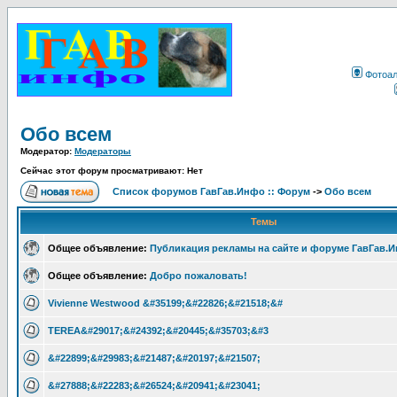
Фотоа
Обо всем
Модератор:
Модераторы
Сейчас этот форум просматривают: Нет
Список форумов ГавГав.Инфо :: Форум
->
Обо всем
Темы
Общее объявление:
Публикация рекламы на сайте и форуме ГавГав.
Общее объявление:
Добро пожаловать!
Vivienne Westwood &#35199;&#22826;&#21518;&#
TEREA&#29017;&#24392;&#20445;&#35703;&#3
&#22899;&#29983;&#21487;&#20197;&#21507;
&#27888;&#22283;&#26524;&#20941;&#23041;