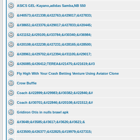
ASICS GEL-Kayano,adidas Samba,NB 550
&#40573;&#21338;&#22763;&#29017;&#27833;
&#38651;&#23376;&#29017;&#27833;&#20445;
&#21152;&#29105;&#33784;&#30340;&#36984;
&#20108;&#22238;&#27231;&#28165;&#28500;
&#28961;&#29702;&#12394;&#31105;&#29017;
&#26085;&#26412;TEREA&#21475;&#21619;&#3
Fly High With Your Crash Betting Venture Using Aviator Clone
Crow Buffie
Coach &#22899;&#29983;&#30382;&#22846;&#
Coach &#30701;&#22846;&#20108;&#21512;&#
Gridiron Otis in nulls brawl apk
&#3648;&#3585;&#3617;&#3626;&#3621;&
&#23500;&#26377;&#22825;&#19979;&#27315;