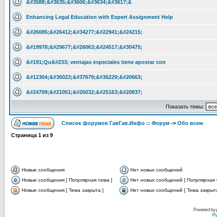
&#3588;&#3635;&#3606;&#3634;&#3617;&
Enhancing Legal Education with Expert Assignment Help
&#26085;&#26412;&#34277;&#22941;&#24215;
&#19978;&#29677;&#26063;&#24517;&#30475;
&#191;Qu&#233; ventajas especiales tiene apostar con
&#12304;&#36023;&#37679;&#36229;&#20663;
&#24709;&#21051;&#26032;&#25163;&#20837;
Показать темы:
Список форумов ГавГав.Инфо :: Форум
->
Обо всем
Страница
1
из
9
Новые сообщения
Нет новых сообщений
Новые сообщения [ Популярная тема ]
Нет новых сообщений [ Популярная 
Новые сообщения [ Тема закрыта ]
Нет новых сообщений [ Тема закрыта
Powered by
Ру