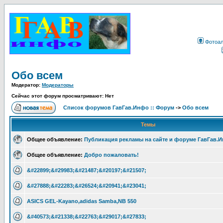
Фотоа
Обо всем
Модератор:
Модераторы
Сейчас этот форум просматривают: Нет
Список форумов ГавГав.Инфо :: Форум
->
Обо всем
Темы
Общее объявление:
Публикация рекламы на сайте и форуме ГавГав.
Общее объявление:
Добро пожаловать!
&#22899;&#29983;&#21487;&#20197;&#21507;
&#27888;&#22283;&#26524;&#20941;&#23041;
ASICS GEL-Kayano,adidas Samba,NB 550
&#40573;&#21338;&#22763;&#29017;&#27833;