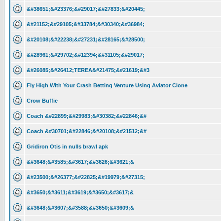
&#38651;&#23376;&#29017;&#27833;&#20445;
&#21152;&#29105;&#33784;&#30340;&#36984;
&#20108;&#22238;&#27231;&#28165;&#28500;
&#28961;&#29702;&#12394;&#31105;&#29017;
&#26085;&#26412;TEREA&#21475;&#21619;&#3
Fly High With Your Crash Betting Venture Using Aviator Clone
Crow Buffie
Coach &#22899;&#29983;&#30382;&#22846;&#
Coach &#30701;&#22846;&#20108;&#21512;&#
Gridiron Otis in nulls brawl apk
&#3648;&#3585;&#3617;&#3626;&#3621;&
&#23500;&#26377;&#22825;&#19979;&#27315;
&#3650;&#3611;&#3619;&#3650;&#3617;&
&#3648;&#3607;&#3588;&#3650;&#3609;&