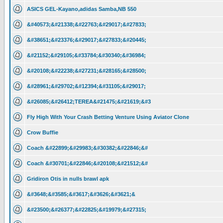
ASICS GEL-Kayano,adidas Samba,NB 550
&#40573;&#21338;&#22763;&#29017;&#27833;
&#38651;&#23376;&#29017;&#27833;&#20445;
&#21152;&#29105;&#33784;&#30340;&#36984;
&#20108;&#22238;&#27231;&#28165;&#28500;
&#28961;&#29702;&#12394;&#31105;&#29017;
&#26085;&#26412;TEREA&#21475;&#21619;&#3
Fly High With Your Crash Betting Venture Using Aviator Clone
Crow Buffie
Coach &#22899;&#29983;&#30382;&#22846;&#
Coach &#30701;&#22846;&#20108;&#21512;&#
Gridiron Otis in nulls brawl apk
&#3648;&#3585;&#3617;&#3626;&#3621;&
&#23500;&#26377;&#22825;&#19979;&#27315;