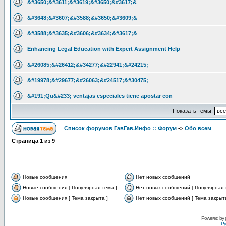
&#3650;&#3611;&#3619;&#3650;&#3617;&
&#3648;&#3607;&#3588;&#3650;&#3609;&
&#3588;&#3635;&#3606;&#3634;&#3617;&
Enhancing Legal Education with Expert Assignment Help
&#26085;&#26412;&#34277;&#22941;&#24215;
&#19978;&#29677;&#26063;&#24517;&#30475;
&#191;Qu&#233; ventajas especiales tiene apostar con
Показать темы:
Список форумов ГавГав.Инфо :: Форум
->
Обо всем
Страница
1
из
9
Новые сообщения
Нет новых сообщений
Новые сообщения [ Популярная тема ]
Нет новых сообщений [ Популярная 
Новые сообщения [ Тема закрыта ]
Нет новых сообщений [ Тема закрыта
Powered by
Ру