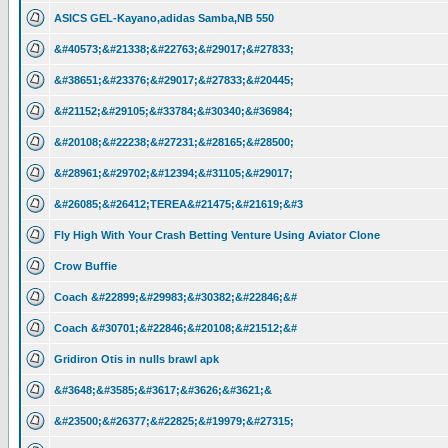
ASICS GEL-Kayano,adidas Samba,NB 550
&#40573;&#21338;&#22763;&#29017;&#27833;
&#38651;&#23376;&#29017;&#27833;&#20445;
&#21152;&#29105;&#33784;&#30340;&#36984;
&#20108;&#22238;&#27231;&#28165;&#28500;
&#28961;&#29702;&#12394;&#31105;&#29017;
&#26085;&#26412;TEREA&#21475;&#21619;&#3
Fly High With Your Crash Betting Venture Using Aviator Clone
Crow Buffie
Coach &#22899;&#29983;&#30382;&#22846;&#
Coach &#30701;&#22846;&#20108;&#21512;&#
Gridiron Otis in nulls brawl apk
&#3648;&#3585;&#3617;&#3626;&#3621;&
&#23500;&#26377;&#22825;&#19979;&#27315;