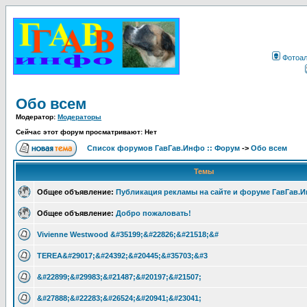
Фотоа
Обо всем
Модератор:
Модераторы
Сейчас этот форум просматривают: Нет
Список форумов ГавГав.Инфо :: Форум
->
Обо всем
Темы
Общее объявление:
Публикация рекламы на сайте и форуме ГавГав.
Общее объявление:
Добро пожаловать!
Vivienne Westwood &#35199;&#22826;&#21518;&#
TEREA&#29017;&#24392;&#20445;&#35703;&#3
&#22899;&#29983;&#21487;&#20197;&#21507;
&#27888;&#22283;&#26524;&#20941;&#23041;