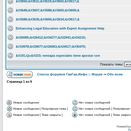
&#3650;&#3611;&#3619;&#3650;&#3617;&
&#3648;&#3607;&#3588;&#3650;&#3609;&
&#3588;&#3635;&#3606;&#3634;&#3617;&
Enhancing Legal Education with Expert Assignment Help
&#26085;&#26412;&#34277;&#22941;&#24215;
&#19978;&#29677;&#26063;&#24517;&#30475;
&#191;Qu&#233; ventajas especiales tiene apostar con
Показать темы:
Список форумов ГавГав.Инфо :: Форум
->
Обо всем
Страница
1
из
9
Новые сообщения
Нет новых сообщений
Новые сообщения [ Популярная тема ]
Нет новых сообщений [ Популярная 
Новые сообщения [ Тема закрыта ]
Нет новых сообщений [ Тема закрыта
Powered by
Ру