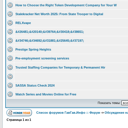
How to Choose the Right Token Development Company for Your W
Stalekracker Net Worth 2025: From State Trooper to Digital
RELXvape
&#26481;&#20140;&#39764;&#30418;&#38651;
&#34746;&#34692;&#31881;&#25645;&#37197;
Prestige Spring Heights
Pre-employment screening services
Trusted Staffing Companies for Temporary & Permanent Hir
SASSA Status Check 2024
Watch Series and Movies Online for Free
Показать темы:
Список форумов ГавГав.Инфо :: Форум
->
Обсуждение на
Страница
1
из
1