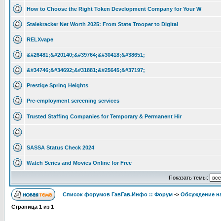
How to Choose the Right Token Development Company for Your W
Stalekracker Net Worth 2025: From State Trooper to Digital
RELXvape
&#26481;&#20140;&#39764;&#30418;&#38651;
&#34746;&#34692;&#31881;&#25645;&#37197;
Prestige Spring Heights
Pre-employment screening services
Trusted Staffing Companies for Temporary & Permanent Hir
SASSA Status Check 2024
Watch Series and Movies Online for Free
Показать темы:
Список форумов ГавГав.Инфо :: Форум
->
Обсуждение на
Страница
1
из
1