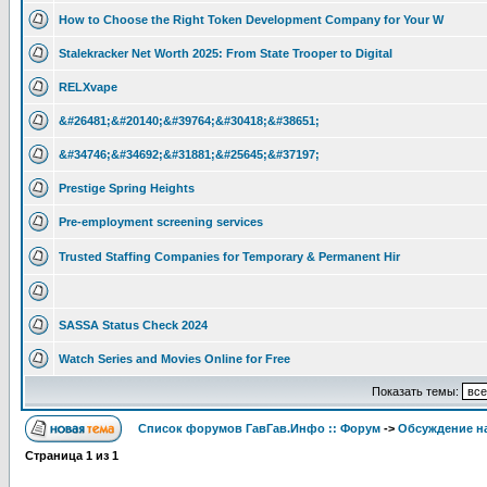
How to Choose the Right Token Development Company for Your W
Stalekracker Net Worth 2025: From State Trooper to Digital
RELXvape
&#26481;&#20140;&#39764;&#30418;&#38651;
&#34746;&#34692;&#31881;&#25645;&#37197;
Prestige Spring Heights
Pre-employment screening services
Trusted Staffing Companies for Temporary & Permanent Hir
SASSA Status Check 2024
Watch Series and Movies Online for Free
Показать темы:
Список форумов ГавГав.Инфо :: Форум
->
Обсуждение на
Страница
1
из
1