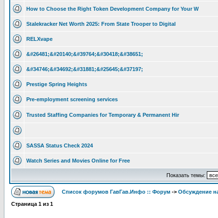
How to Choose the Right Token Development Company for Your W
Stalekracker Net Worth 2025: From State Trooper to Digital
RELXvape
&#26481;&#20140;&#39764;&#30418;&#38651;
&#34746;&#34692;&#31881;&#25645;&#37197;
Prestige Spring Heights
Pre-employment screening services
Trusted Staffing Companies for Temporary & Permanent Hir
SASSA Status Check 2024
Watch Series and Movies Online for Free
Показать темы:
Список форумов ГавГав.Инфо :: Форум
->
Обсуждение на
Страница
1
из
1