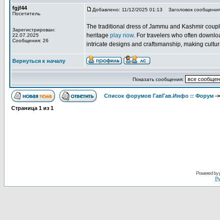
fgjf44
Добавлено: 11/12/2025 01:13
Заголовок сообщения: t
Посетитель
The traditional dress of Jammu and Kashmir couples
Зарегистрирован:
heritage
play now
. For travelers who often downloa
22.07.2025
Сообщения: 26
intricate designs and craftsmanship, making cultur
Вернуться к началу
Показать сообщения:
Список форумов ГавГав.Инфо :: Форум
-
Страница
1
из
1
Powered by
Ру