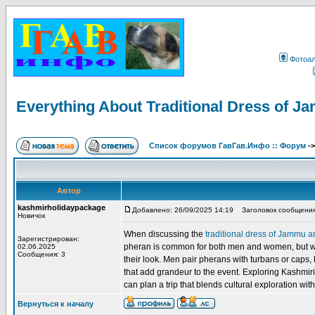
Фотоа
Everything About Traditional Dress of 
Список форумов ГавГав.Инфо :: Форум
-
Автор
kashmirholidaypackage
Добавлено: 26/09/2025 14:19
Заголовок сообщения: 
Новичок
When discussing the
traditional dress of Jammu 
Зарегистрирован:
pheran is common for both men and women, but wome
02.06.2025
Сообщения: 3
their look. Men pair pherans with turbans or caps, 
that add grandeur to the event. Exploring Kashmiri
can plan a trip that blends cultural exploration wit
Вернуться к началу