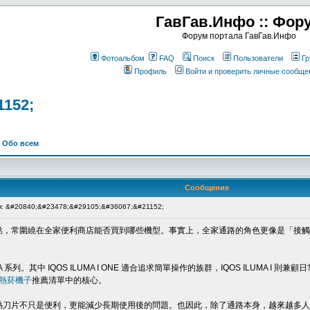
ГавГав.Инфо :: Фор
Форум портала ГавГав.Инфо
Фотоальбом
FAQ
Поиск
Пользователи
Гр
Профиль
Войти и проверить личные сообще
1152;
>
Обо всем
Сообщение
: &#20840;&#23478;&#29105;&#36067;&#21152;
點，常圍繞在全家便利商店能否買到哪些機型。事實上，全家通路的角色更像是「接觸
 系列。其中 IQOS ILUMA I ONE 適合追求簡單操作的族群，IQOS ILUMA I 則
熱菸機子
推薦清單中的核心。
熱刀片不只是便利，更能減少長期使用後的問題。也因此，除了通路本身，越來越多人