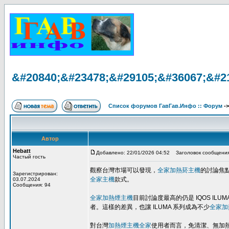
&#20840;&#23478;&#29105;&#36067;&#2
Список форумов ГавГав.Инфо :: Форум
-
Автор
Hebatt
Добавлено: 22/01/2026 04:52
Заголовок сообщения
Частый гость
觀察台灣市場可以發現，
全家加熱菸主機
的討論焦
Зарегистрирован:
全家主機
款式。
03.07.2024
Сообщения: 94
全家加熱煙主機
目前討論度最高的仍是 IQOS ILUMA
者。這樣的差異，也讓 ILUMA 系列成為不少
全家加
對台灣
加熱煙主機全家
使用者而言，免清潔、無加