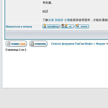
考依據。
結語
了解
全家 加熱菸 主機
差異與使用需求，才能在通路
Вернуться к началу
Список форумов ГавГав.Инфо :: Форум
-
Страница
1
из
1