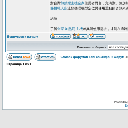
對台灣
加熱煙主機全家
使用者而言，免清潔、無加
熱機職人所
這類整理機型定位與使用重點的資訊來
結語
了解
全家 加熱菸 主機
差異與使用需求，才能在通路
Вернуться к началу
Показать сообщения:
Список форумов ГавГав.Инфо :: Форум
-
Страница
1
из
1
Powered by
Ру