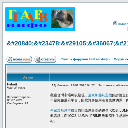
Фотоа
&#20840;&#23478;&#29105;&#36067;&#2
Список форумов ГавГав.Инфо :: Форум
-
Автор
Hebatt
Добавлено: 22/01/2026 04:52
Заголовок сообщения
Частый гость
觀察台灣市場可以發現，
全家加熱菸主機
的討論焦
Зарегистрирован:
不是完整展示平台，因此許多使用者會先做功課，
03.07.2024
Сообщения: 94
全家加熱煙主機
目前討論度最高的仍是 IQOS ILUMA
航需求，而 IQOS ILUMA I PRIME 則吸引
心。