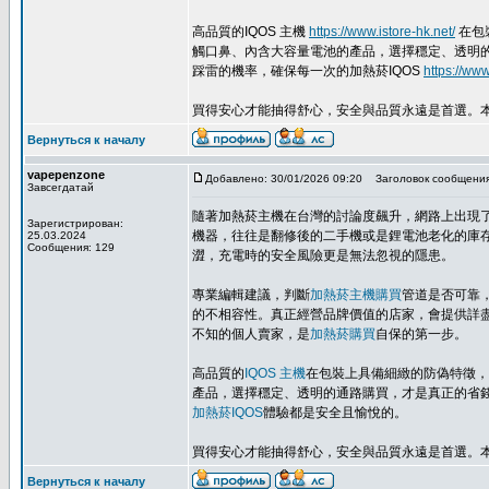
高品質的IQOS 主機
https://www.istore-hk.net/
在包
觸口鼻、內含大容量電池的產品，選擇穩定、透明
踩雷的機率，確保每一次的加熱菸IQOS
https://www
買得安心才能抽得舒心，安全與品質永遠是首選。本
Вернуться к началу
vapepenzone
Добавлено: 30/01/2026 09:20
Заголовок сообщения
Завсегдатай
隨著加熱菸主機在台灣的討論度飆升，網路上出現
Зарегистрирован:
機器，往往是翻修後的二手機或是鋰電池老化的庫
25.03.2024
Сообщения: 129
澀，充電時的安全風險更是無法忽視的隱患。
專業編輯建議，判斷
加熱菸主機購買
管道是否可靠
的不相容性。真正經營品牌價值的店家，會提供詳
不知的個人賣家，是
加熱菸購買
自保的第一步。
高品質的
IQOS 主機
在包裝上具備細緻的防偽特徵，
產品，選擇穩定、透明的通路購買，才是真正的省
加熱菸IQOS
體驗都是安全且愉悅的。
買得安心才能抽得舒心，安全與品質永遠是首選。
Вернуться к началу