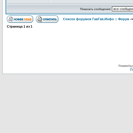
Показать сообщения:
Список форумов ГавГав.Инфо :: Форум
-
Страница
1
из
1
Powered by
Ру