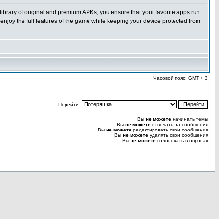
ibrary of original and premium APKs, you ensure that your favorite apps run
enjoy the full features of the game while keeping your device protected from
Часовой пояс: GMT + 3
Перейти:
Вы
не можете
начинать темы
Вы
не можете
отвечать на сообщения
Вы
не можете
редактировать свои сообщения
Вы
не можете
удалять свои сообщения
Вы
не можете
голосовать в опросах