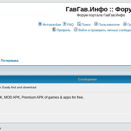
ГавГав.Инфо :: Фор
Форум портала ГавГав.Инфо
Фотоальбом
FAQ
Поиск
Пользователи
Гр
Профиль
Войти и проверить личные сообще
>
Потеряшка
Сообщение
Easily find and download
APK, MOD APK, Premium APK of games & apps for free.
: