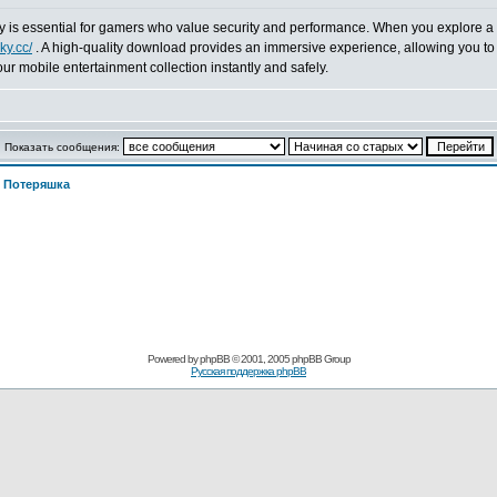
ky is essential for gamers who value security and performance. When you explore a l
cky.cc/
. A high-quality download provides an immersive experience, allowing you to 
your mobile entertainment collection instantly and safely.
Показать сообщения:
>
Потеряшка
Powered by
phpBB
© 2001, 2005 phpBB Group
Русская поддержка phpBB