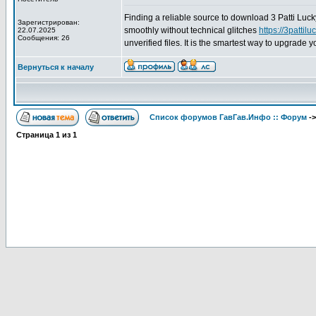
Finding a reliable source to download 3 Patti Luc
Зарегистрирован:
smoothly without technical glitches
https://3pattilu
22.07.2025
Сообщения: 26
unverified files. It is the smartest way to upgrade 
Вернуться к началу
Список форумов ГавГав.Инфо :: Форум
-
Страница
1
из
1