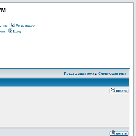
ум
уппы
Регистрация
ния
Вход
Предыдущая тема
::
Следующая тема