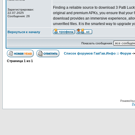
Finding a reliable source to download 3 Patti Luck
Зарегистрирован:
original and premium APKs, you ensure that your f
22.07.2025
Сообщения: 26
download provides an immersive experience, allowi
unverified files. It is the smartest way to upgrade 
Вернуться к началу
Показать сообщения:
Список форумов ГавГав.Инфо :: Форум
-
Страница
1
из
1
Powered by
Ру