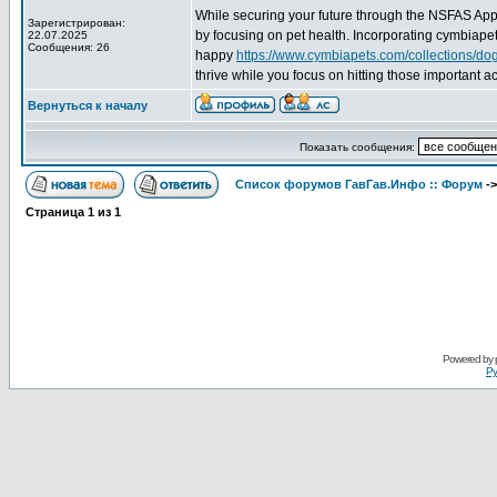
While securing your future through the NSFAS Appli
Зарегистрирован:
by focusing on pet health. Incorporating cymbiapet
22.07.2025
Сообщения: 26
happy
https://www.cymbiapets.com/collections/do
thrive while you focus on hitting those important a
Вернуться к началу
Показать сообщения:
Список форумов ГавГав.Инфо :: Форум
-
Страница
1
из
1
Powered by
Ру