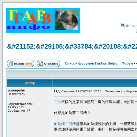
Фотоа
&#21152;&#29105;&#33784;&#20108;&#2
Список форумов ГавГав.Инфо :: Форум
-
Автор
wjeeapshe
Добавлено: 29/05/2026 12:10
Заголовок сообщения
Посетитель
二抽機
指的是某些加熱菸主機的特殊功能，允許同
Зарегистрирован:
19.05.2025
Сообщения: 47
什麼是加熱菸二回機？
加熱煙二回機
是專為加熱煙設計的主機，一根菸彈
兩次加熱使用的電子裝置，主打一根菸彈可抽兩次