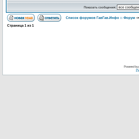
Показать сообщения:
Список форумов ГавГав.Инфо :: Форум
-
Страница
1
из
1
Powered by
Ру