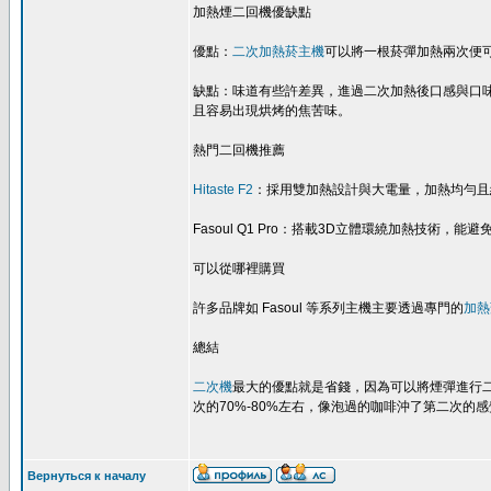
加熱煙二回機優缺點
優點：
二次加熱菸主機
可以將一根菸彈加熱兩次便
缺點：味道有些許差異，進過二次加熱後口感與口味
且容易出現烘烤的焦苦味。
熱門二回機推薦
Hitaste F2
：採用雙加熱設計與大電量，加熱均勻且
Fasoul Q1 Pro：搭載3D立體環繞加熱技術，
可以從哪裡購買
許多品牌如 Fasoul 等系列主機主要透過專門的
加熱
總結
二次機
最大的優點就是省錢，因為可以將煙彈進行
次的70%-80%左右，像泡過的咖啡沖了第二次
Вернуться к началу