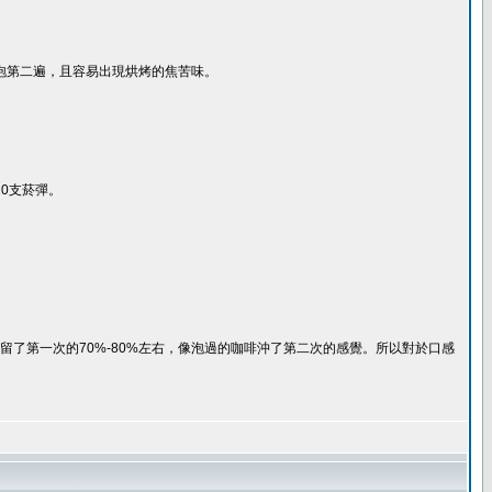
制泡第二遍，且容易出現烘烤的焦苦味。
20支菸彈。
了第一次的70%-80%左右，像泡過的咖啡沖了第二次的感覺。所以對於口感