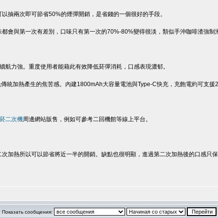
可以抽兩次即可節省50%的煙彈開銷，是省錢的一個很好的手段。
都會與第一次有差別，口味只有第一次的70%-80%變得很淡，類似手沖咖啡渣強
續航力強。重度使用者能藉此有效降低菸彈消耗，口感表現濃郁。
能避免傳統加熱產生的焦苦感。內建1800mAh大容量電池與Type-C快充，充飽電約可支援
菸二次機
周邊網站販售，例如可參考二回機館等線上平台。
次加熱所以可以節省將近一半的開銷。缺點也很明顯，進過第二次加熱後的口感只保留
Показать сообщения: