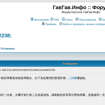
ГавГав.Инфо :: Фор
Форум портала ГавГав.Инфо
Фотоальбом
FAQ
Поиск
Пользователи
Гр
Профиль
Войти и проверить личные сообще
2238;
>
Потеряшка
Сообщение
: &#21152;&#29105;&#33784;&#20108;&#22238;
一根菸彈重複加熱使用兩次。以下為您整理的實測評價，
二回機
優缺點。
抽完一次後，主機可進行第二次低溫加熱，讓剩餘的菸草再次釋放煙霧，是能讓同一支