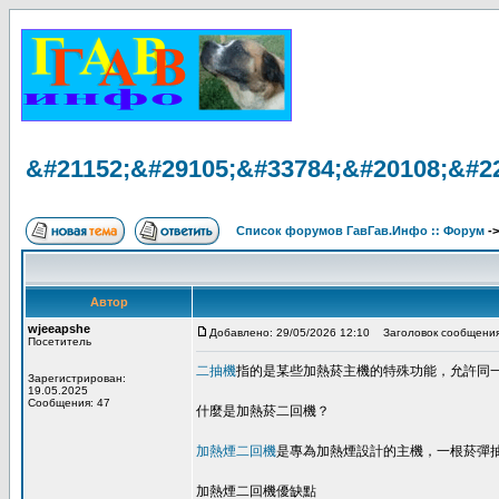
&#21152;&#29105;&#33784;&#20108;&#2
Список форумов ГавГав.Инфо :: Форум
-
Автор
wjeeapshe
Добавлено: 29/05/2026 12:10
Заголовок сообщения
Посетитель
二抽機
指的是某些加熱菸主機的特殊功能，允許同
Зарегистрирован:
19.05.2025
Сообщения: 47
什麼是加熱菸二回機？
加熱煙二回機
是專為加熱煙設計的主機，一根菸彈
加熱煙二回機優缺點