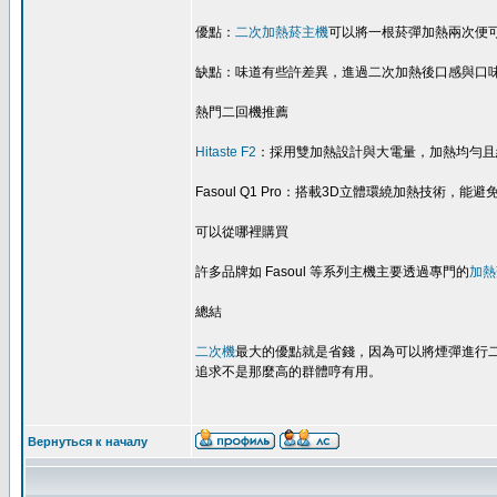
優點：
二次加熱菸主機
可以將一根菸彈加熱兩次便
缺點：味道有些許差異，進過二次加熱後口感與口味
熱門二回機推薦
Hitaste F2
：採用雙加熱設計與大電量，加熱均勻且
Fasoul Q1 Pro：搭載3D立體環繞加熱技術，
可以從哪裡購買
許多品牌如 Fasoul 等系列主機主要透過專門的
加熱
總結
二次機
最大的優點就是省錢，因為可以將煙彈進行二
追求不是那麼高的群體哼有用。
Вернуться к началу