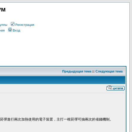
ум
уппы
Регистрация
ния
Вход
Предыдущая тема
::
Следующая тема
菸彈進行兩次加熱使用的電子裝置，主打一根菸彈可抽兩次的省錢機制。