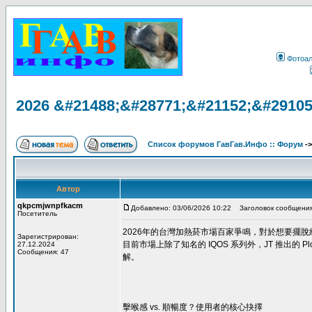
Фотоа
2026 &#21488;&#28771;&#21152;&#2910
Список форумов ГавГав.Инфо :: Форум
-
Автор
qkpcmjwnpfkacm
Добавлено: 03/06/2026 10:22
Заголовок сообщения
Посетитель
2026年的台灣加熱菸市場百家爭鳴，對於想要擺脫紙
Зарегистрирован:
目前市場上除了知名的 IQOS 系列外，JT 推出的
27.12.2024
Сообщения: 47
解。
擊喉感 vs. 順暢度？使用者的核心抉擇