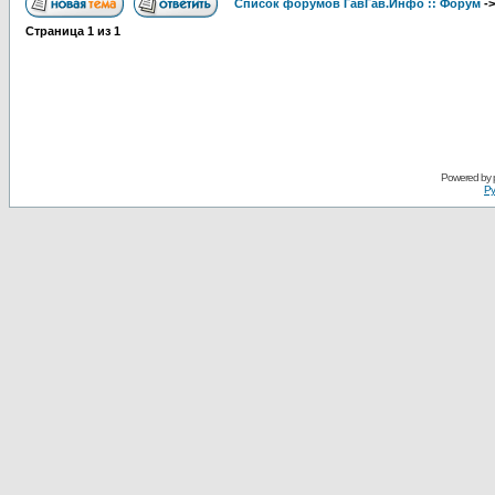
Список форумов ГавГав.Инфо :: Форум
-
Страница
1
из
1
Powered by
Ру