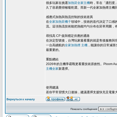
很多玩家在挑選
加熱菸全家主機
時，常在「濃烈度
久了容易覺得喉嚨乾澀。而新一代全家加熱煙主機
感應式加熱與熱流控制的技術差異
在
全家加熱菸機子
領域中，技術的迭代決定了口感的上限。I
流。這項熱流技術能把熱能均勻分布在菸草周圍，
尋找高 CP 值與穩定供應的通路
在決定型號後，台灣玩家最看重的就是售後服務與
一台高續航的
全家加熱煙 主機
，能讓你的日常減害
最重要的。
重點總結
2026年的主機爭霸戰更看重技術原創性。Ploom
主機全家
新選擇。
使用建議
若你平常習慣大口連抽，建議選擇支援快充且電量
Вернуться к началу
Показать сообщения: