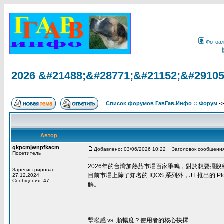
Фотоа
2026 &#21488;&#28771;&#21152;&#2910
Список форумов ГавГав.Инфо :: Форум
-
Автор
qkpcmjwnpfkacm
Добавлено: 03/06/2026 10:22
Заголовок сообщения
Посетитель
2026年的台灣加熱菸市場百家爭鳴，對於想要擺脫紙
Зарегистрирован:
目前市場上除了知名的 IQOS 系列外，JT 推出的
27.12.2024
Сообщения: 47
解。
擊喉感 vs. 順暢度？使用者的核心抉擇