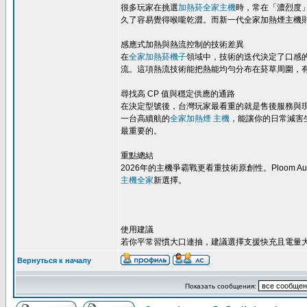
很多玩家在挑選
加熱菸全家主機
時，常在「濃烈度
久了容易覺得喉嚨乾澀。而新一代全家加熱煙主機
感應式加熱與熱流控制的技術差異
在
全家加熱菸機子
領域中，技術的迭代決定了口感的上限。I
流。這項熱流技術能把熱能均勻分布在菸草周圍，
尋找高 CP 值與穩定供應的通路
在決定型號後，台灣玩家最看重的就是售後服務與
一台高續航的
全家加熱煙 主機
，能讓你的日常減害
最重要的。
重點總結
2026年的主機爭霸戰更看重技術原創性。Ploom
主機全家
新選擇。
使用建議
若你平常習慣大口連抽，建議選擇支援快充且電量
Вернуться к началу
Показать сообщения: