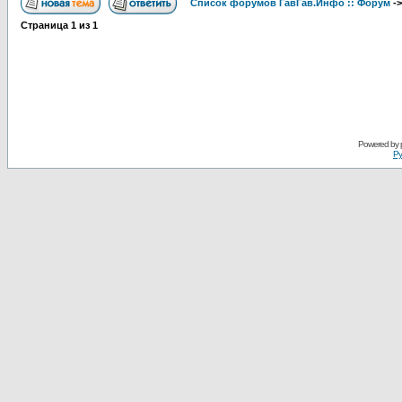
Список форумов ГавГав.Инфо :: Форум
-
Страница
1
из
1
Powered by
Ру