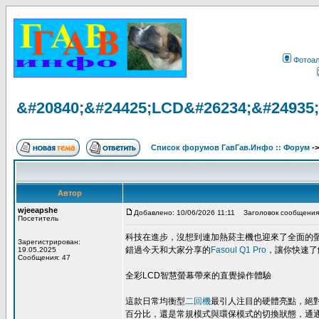
Фотоа
&#20840;&#24425;LCD&#26234;&#24935
Список форумов ГавГав.Инфо :: Форум
-
Автор
wjeeapshe
Добавлено: 10/06/2026 11:11
Заголовок сообщения
Посетитель
科技在進步，沒想到連加熱菸主機也迎來了全面的
Зарегистрирован:
錯過今天和大家分享的
Fasoul Q1 Pro
，讓你快速了
19.05.2025
Сообщения: 47
全彩LCD智慧螢幕帶來的直覺操作體驗
這款日常均衡型
二回機
最引人注目的硬體亮點，絕對
百分比，還是常規模式與環保模式的切換狀態，通