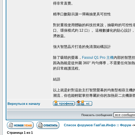
得非常直覺。
精準口數顯示讓一彈兩抽更具可控性
對於重視使用體驗的科技控來說，抽吸時的可控性
口、環保模式約 12 口）。這種數據化的貼心設
濟效益。
強大智慧晶片打造的免清潔結構設計
除了吸睛的螢幕，
Fasoul Q1 Pro 主機
內部的智慧控溫
因為熱能是從外圍 360° 均勻傳導，不需要任
的日常維護流程。
結語
以上就是針對這款主打智慧螢幕的均衡型相容主機
潮流，你也能輕鬆掌控專屬於你的加熱菸二次機新
Вернуться к началу
Показать сообщения:
Список форумов ГавГав.Инфо :: Форум
-
Страница
1
из
1