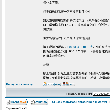
得非常直覺。
精準口數顯示讓一彈兩抽更具可控性
對於重視使用體驗的科技控來說，抽吸時的可控性
口、環保模式約 12 口）。這種數據化的貼心設
濟效益。
強大智慧晶片打造的免清潔結構設計
除了吸睛的螢幕，
Fasoul Q1 Pro 主機
內部的智慧控溫
因為熱能是從外圍 360° 均勻傳導，不需要任
的日常維護流程。
結語
以上就是針對這款主打智慧螢幕的均衡型相容主機
潮流，你也能輕鬆掌控專屬於你的加熱菸二次機新
Вернуться к началу
Показать сообщения:
Список форумов ГавГав.Инфо :: Форум
-
Страница
1
из
1