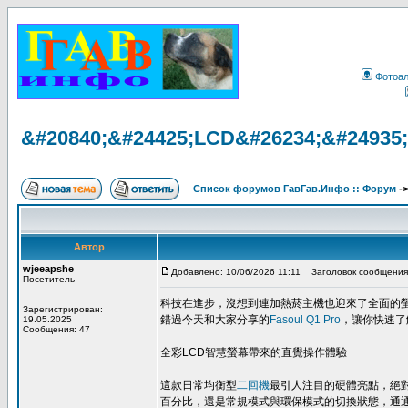
Фотоа
&#20840;&#24425;LCD&#26234;&#24935
Список форумов ГавГав.Инфо :: Форум
-
Автор
wjeeapshe
Добавлено: 10/06/2026 11:11
Заголовок сообщения
Посетитель
科技在進步，沒想到連加熱菸主機也迎來了全面的
Зарегистрирован:
錯過今天和大家分享的
Fasoul Q1 Pro
，讓你快速了
19.05.2025
Сообщения: 47
全彩LCD智慧螢幕帶來的直覺操作體驗
這款日常均衡型
二回機
最引人注目的硬體亮點，絕對
百分比，還是常規模式與環保模式的切換狀態，通