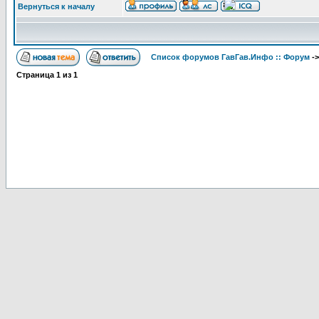
Вернуться к началу
Список форумов ГавГав.Инфо :: Форум
-
Страница
1
из
1