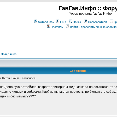
ГавГав.Инфо :: Фор
Форум портала ГавГав.Инфо
Фотоальбом
FAQ
Поиск
Пользователи
Гр
Профиль
Войти и проверить личные сообще
>
Потеряшка
Сообщение
 Питер. Найден ротвейлер.
найдена сука ротвейлер, возраст примерно 4 года, лежала на остановке, тряс
ладит с людьми и собаками. Клеймо пытаются прочесть, по буквам это собака
ее щенки без мамы??????