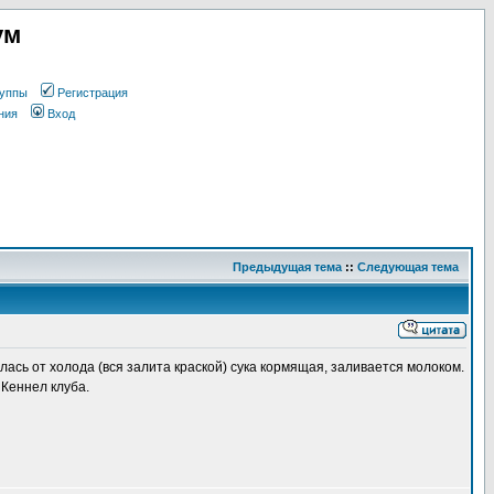
ум
уппы
Регистрация
ния
Вход
Предыдущая тема
::
Следующая тема
лась от холода (вся залита краской) сука кормящая, заливается молоком.
 Кеннел клуба.