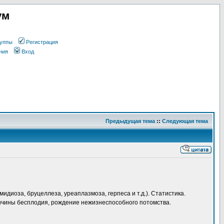
ум
уппы
Регистрация
ния
Вход
Предыдущая тема
::
Следующая тема
иоза, бруцеллеза, уреаплазмоза, герпеса и т.д.). Статистика.
ричины бесплодия, рождение нежизнеспособного потомства.