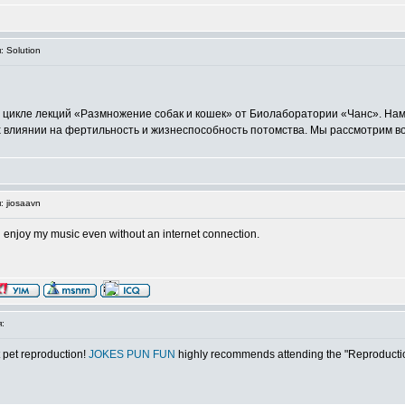
 Solution
в цикле лекций «Размножение собак и кошек» от Биолаборатории «Чанс». На
х влиянии на фертильность и жизнеспособность потомства. Мы рассмотрим в
 jiosaavn
n enjoy my music even without an internet connection.
:
t pet reproduction!
JOKES PUN FUN
highly recommends attending the "Reproduction