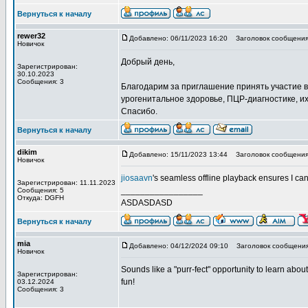
Вернуться к началу
rewer32
Добавлено: 06/11/2023 16:20
Заголовок сообщения:
Новичок
Добрый день,
Зарегистрирован:
30.10.2023
Сообщения: 3
Благодарим за приглашение принять участие 
урогенитальное здоровье, ПЦР-диагностике, и
Спасибо.
Вернуться к началу
dikim
Добавлено: 15/11/2023 13:44
Заголовок сообщения:
Новичок
jiosaavn
's seamless offline playback ensures I ca
Зарегистрирован: 11.11.2023
_________________
Сообщения: 5
Откуда: DGFH
ASDASDASD
Вернуться к началу
mia
Добавлено: 04/12/2024 09:10
Заголовок сообщения
Новичок
Sounds like a "purr-fect" opportunity to learn abou
Зарегистрирован:
fun!
03.12.2024
Сообщения: 3