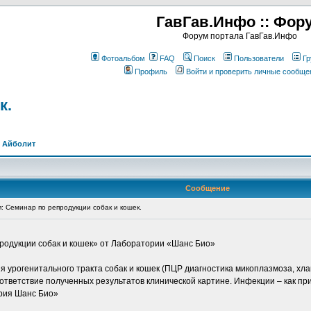
ГавГав.Инфо :: Фор
Форум портала ГавГав.Инфо
Фотоальбом
FAQ
Поиск
Пользователи
Гр
Профиль
Войти и проверить личные сообще
к.
>
Айболит
Сообщение
 Семинар по репродукции собак и кошек.
продукции собак и кошек» от Лаборатории «Шанс Био»
рогенитального тракта собак и кошек (ПЦР диагностика микоплазмоза, хламид
тветствие полученных результатов клинической картине. Инфекции – как п
ория Шанс Био»