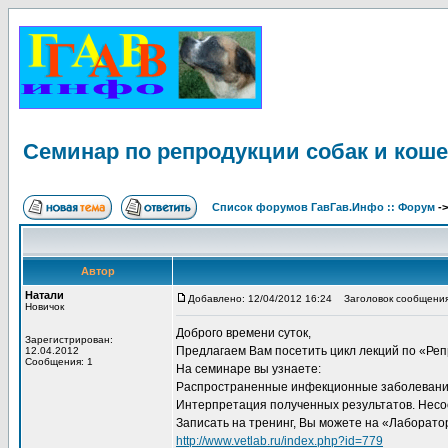
Семинар по репродукции собак и коше
Список форумов ГавГав.Инфо :: Форум
-
Автор
Натали
Добавлено: 12/04/2012 16:24
Заголовок сообщения:
Новичок
Доброго времени суток,
Зарегистрирован:
Предлагаем Вам посетить цикл лекций по «Ре
12.04.2012
Сообщения: 1
На семинаре вы узнаете:
Распространенные инфекционные заболевания у
Интерпретация полученных результатов. Несоо
Записать на тренинг, Вы можете на «Лаборат
http://www.vetlab.ru/index.php?id=779