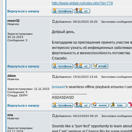
http://www.vetlab.ru/index.php?id=779
Вернуться к началу
rewer32
Добавлено: 06/11/2023 16:20
Заголовок сообщения:
Новичок
Добрый день,
Зарегистрирован:
30.10.2023
Сообщения: 3
Благодарим за приглашение принять участие в
интересно узнать об инфекционных заболевани
фертильность и жизнеспособность потомства.
Спасибо.
Вернуться к началу
dikim
Добавлено: 15/11/2023 13:44
Заголовок сообщения:
Новичок
jiosaavn
's seamless offline playback ensures I ca
Зарегистрирован: 11.11.2023
_________________
Сообщения: 5
Откуда: DGFH
ASDASDASD
Вернуться к началу
mia
Добавлено: 04/12/2024 09:10
Заголовок сообщения
Новичок
Sounds like a "purr-fect" opportunity to learn abou
Зарегистрирован:
and Cats" seminar at Chance Bio for some insightfu
03.12.2024