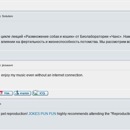
 Solution
в цикле лекций «Размножение собак и кошек» от Биолаборатории «Чанс». На
х влиянии на фертильность и жизнеспособность потомства. Мы рассмотрим в
 jiosaavn
n enjoy my music even without an internet connection.
:
t pet reproduction!
JOKES PUN FUN
highly recommends attending the "Reproduction