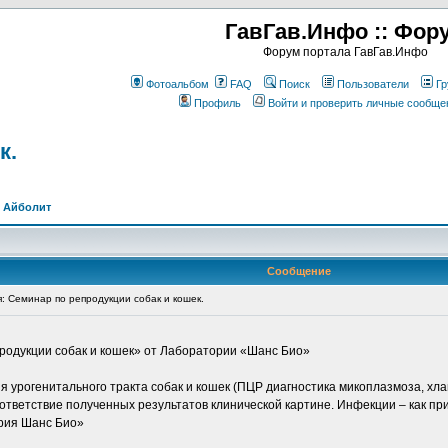
ГавГав.Инфо :: Фор
Форум портала ГавГав.Инфо
Фотоальбом
FAQ
Поиск
Пользователи
Гр
Профиль
Войти и проверить личные сообще
к.
>
Айболит
Сообщение
 Семинар по репродукции собак и кошек.
продукции собак и кошек» от Лаборатории «Шанс Био»
рогенитального тракта собак и кошек (ПЦР диагностика микоплазмоза, хламид
тветствие полученных результатов клинической картине. Инфекции – как п
ория Шанс Био»