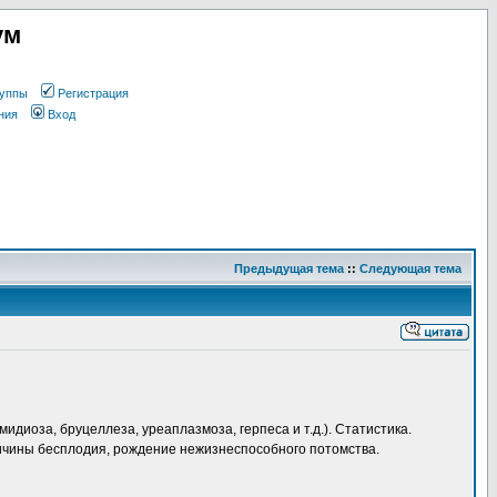
ум
уппы
Регистрация
ния
Вход
Предыдущая тема
::
Следующая тема
иоза, бруцеллеза, уреаплазмоза, герпеса и т.д.). Статистика.
ричины бесплодия, рождение нежизнеспособного потомства.