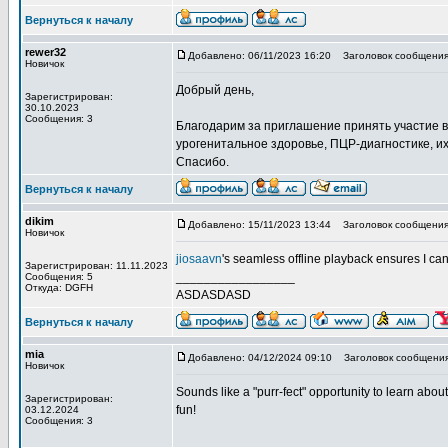
Вернуться к началу
rewer32
Добавлено: 06/11/2023 16:20
Заголовок сообщения:
Новичок
Добрый день,
Зарегистрирован:
30.10.2023
Сообщения: 3
Благодарим за приглашение принять участие 
урогенитальное здоровье, ПЦР-диагностике, и
Спасибо.
Вернуться к началу
dikim
Добавлено: 15/11/2023 13:44
Заголовок сообщения:
Новичок
jiosaavn
's seamless offline playback ensures I ca
Зарегистрирован: 11.11.2023
_________________
Сообщения: 5
Откуда: DGFH
ASDASDASD
Вернуться к началу
mia
Добавлено: 04/12/2024 09:10
Заголовок сообщения
Новичок
Sounds like a "purr-fect" opportunity to learn abou
Зарегистрирован:
fun!
03.12.2024
Сообщения: 3