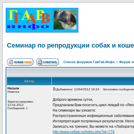
Семинар по репродукции собак и коше
Список форумов ГавГав.Инфо :: Форум
-
Автор
Натали
Добавлено: 12/04/2012 16:24
Заголовок сообщения:
Новичок
Доброго времени суток,
Зарегистрирован:
Предлагаем Вам посетить цикл лекций по «Ре
12.04.2012
Сообщения: 1
На семинаре вы узнаете:
Распространенные инфекционные заболевания у
Интерпретация полученных результатов. Несоо
Записать на тренинг, Вы можете на «Лаборат
http://www.vetlab.ru/index.php?id=779