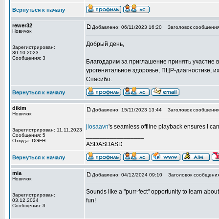
Вернуться к началу
rewer32
Добавлено: 06/11/2023 16:20
Заголовок сообщения:
Новичок
Добрый день,
Зарегистрирован:
30.10.2023
Сообщения: 3
Благодарим за приглашение принять участие 
урогенитальное здоровье, ПЦР-диагностике, и
Спасибо.
Вернуться к началу
dikim
Добавлено: 15/11/2023 13:44
Заголовок сообщения:
Новичок
jiosaavn
's seamless offline playback ensures I ca
Зарегистрирован: 11.11.2023
_________________
Сообщения: 5
Откуда: DGFH
ASDASDASD
Вернуться к началу
mia
Добавлено: 04/12/2024 09:10
Заголовок сообщения
Новичок
Sounds like a "purr-fect" opportunity to learn abou
Зарегистрирован:
fun!
03.12.2024
Сообщения: 3