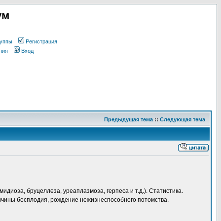
ум
уппы
Регистрация
ния
Вход
Предыдущая тема
::
Следующая тема
иоза, бруцеллеза, уреаплазмоза, герпеса и т.д.). Статистика.
ричины бесплодия, рождение нежизнеспособного потомства.