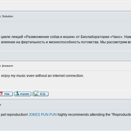
 Solution
в цикле лекций «Размножение собак и кошек» от Биолаборатории «Чанс». На
х влиянии на фертильность и жизнеспособность потомства. Мы рассмотрим в
 jiosaavn
n enjoy my music even without an internet connection.
:
t pet reproduction!
JOKES PUN FUN
highly recommends attending the "Reproduction