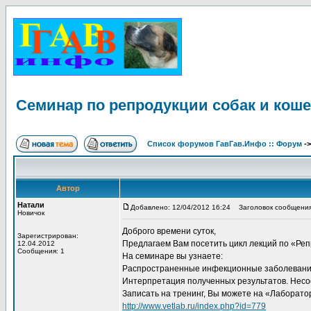
Семинар по репродукции собак и коше
Список форумов ГавГав.Инфо :: Форум
-
Автор
Натали
Добавлено: 12/04/2012 16:24
Заголовок сообщения:
Новичок
Доброго времени суток,
Зарегистрирован:
Предлагаем Вам посетить цикл лекций по «Ре
12.04.2012
Сообщения: 1
На семинаре вы узнаете:
Распространенные инфекционные заболевания у
Интерпретация полученных результатов. Несоо
Записать на тренинг, Вы можете на «Лаборат
http://www.vetlab.ru/index.php?id=779