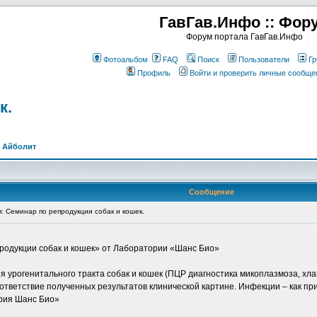
ГавГав.Инфо :: Фор
Форум портала ГавГав.Инфо
Фотоальбом
FAQ
Поиск
Пользователи
Гр
Профиль
Войти и проверить личные сообще
к.
>
Айболит
Сообщение
 Семинар по репродукции собак и кошек.
продукции собак и кошек» от Лаборатории «Шанс Био»
рогенитального тракта собак и кошек (ПЦР диагностика микоплазмоза, хламид
тветствие полученных результатов клинической картине. Инфекции – как п
ория Шанс Био»