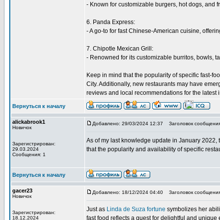
- Known for customizable burgers, hot dogs, and fre
6. Panda Express:
- A go-to for fast Chinese-American cuisine, offeri
7. Chipotle Mexican Grill:
- Renowned for its customizable burritos, bowls, ta
Keep in mind that the popularity of specific fast
City. Additionally, new restaurants may have emerge
reviews and local recommendations for the latest 
Вернуться к началу
alickabrook1
Добавлено: 29/03/2024 12:37
Заголовок сообщения: 
Новичок
As of my last knowledge update in January 2022, t
Зарегистрирован:
that the popularity and availability of specific r
29.03.2024
Сообщения: 1
Вернуться к началу
gacer23
Добавлено: 18/12/2024 04:40
Заголовок сообщения:
Новичок
Just as
Linda de Suza fortune
symbolizes her abili
Зарегистрирован:
fast food reflects a quest for delightful and unique
18.12.2024