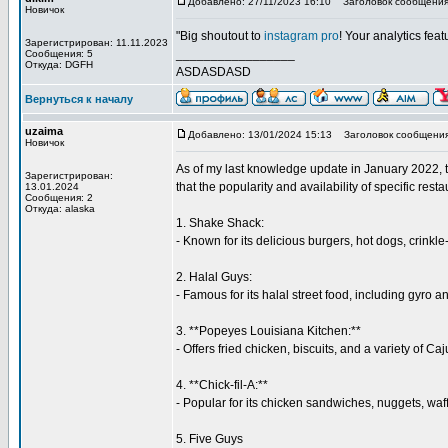
Добавлено: 27/11/2023 16:10
Заголовок сообщения: 
Новичок
"Big shoutout to
instagram pro
! Your analytics fea
Зарегистрирован: 11.11.2023
_________________
Сообщения: 5
Откуда: DGFH
ASDASDASD
Вернуться к началу
uzaima
Добавлено: 13/01/2024 15:13
Заголовок сообщения
Новичок
As of my last knowledge update in January 2022, t
Зарегистрирован:
that the popularity and availability of specific r
13.01.2024
Сообщения: 2
Откуда: alaska
1. Shake Shack:
- Known for its delicious burgers, hot dogs, crinkle
2. Halal Guys:
- Famous for its halal street food, including gyro a
3. **Popeyes Louisiana Kitchen:**
- Offers fried chicken, biscuits, and a variety of Ca
4. **Chick-fil-A:**
- Popular for its chicken sandwiches, nuggets, waff
5. Five Guys