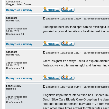
Сообщения: 1
Откуда: United States
Вернуться к началу
sassasrd
Добавлено: 12/02/2025 14:29
Заголовок сообщения: 
Посетитель
Finding the best fast food spot can be exciting! Jus
Зарегистрирован:
you tried any local favorites or healthier fast fo
04.10.2024
Сообщения: 14
Вернуться к началу
sassasrd
Добавлено: 13/02/2025 13:07
Заголовок сообщения
Посетитель
Great insights! It’s always useful to explore differe
Зарегистрирован:
fantastic way to offer meaningful and fun learning 
04.10.2024
Сообщения: 14
Вернуться к началу
zche401895
Добавлено: 16/07/2025 09:44
Заголовок сообщения: I
Новичок
Cognitive impairment intervention has ushered in 
Зарегистрирован:
Dutch SilverCare Elderly Care Group has the class
12.07.2024
Сообщения: 8
shoulder blade triggers the playback of 78-rpm viny
each other three times a week for 20 minutes eac