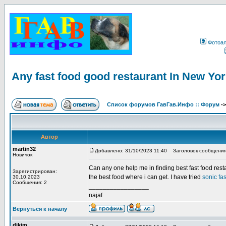
Фотоа
Any fast food good restaurant In New Yo
Список форумов ГавГав.Инфо :: Форум
-
Автор
martin32
Добавлено: 31/10/2023 11:40
Заголовок сообщения: A
Новичок
Can any one help me in finding best fast food rest
Зарегистрирован:
the best food where i can get. I have tried
sonic fas
30.10.2023
Сообщения: 2
_________________
najaf
Вернуться к началу
dikim