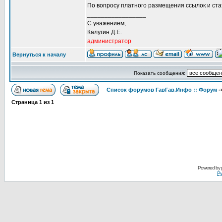
По вопросу платного размещения ссылок и ст
_________________
С уважением,
Калугин Д.Е.
администратор
Вернуться к началу
Показать сообщения:
Список форумов ГавГав.Инфо :: Форум
-
Страница
1
из
1
Powered by
Ру